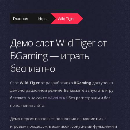
Главная
Игры
Wild Tiger
Демо слот Wild Tiger от
BGaming — играть
бесплатно
Слот
Wild Tiger
от разработчика
BGaming
доступен в
демонстрационном режиме. Вы можете запустить игру
бесплатно на сайте
VAVADA KZ
без регистрации и без
пополнения счёта.
Демо-версия позволяет полностью ознакомиться с
игровым процессом, механикой, бонусными функциями и