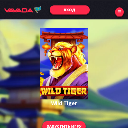
ВХОД
Wild Tiger
ЗАПУСТИТЬ ИГРУ