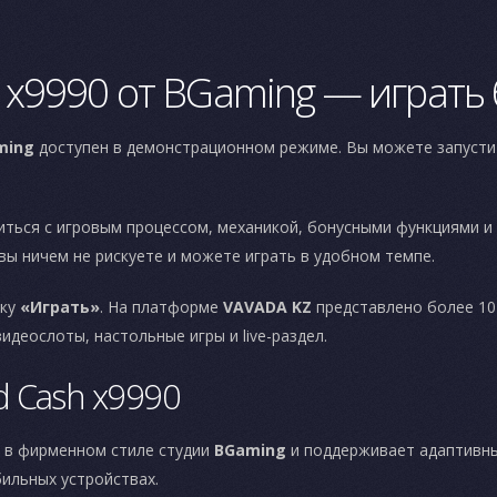
h x9990 от BGaming — играть
ming
доступен в демонстрационном режиме. Вы можете запустит
ться с игровым процессом, механикой, бонусными функциями и 
вы ничем не рискуете и можете играть в удобном темпе.
пку
«Играть»
. На платформе
VAVADA KZ
представлено более 10
идеослоты, настольные игры и live-раздел.
d Cash x9990
 в фирменном стиле студии
BGaming
и поддерживает адаптивны
бильных устройствах.