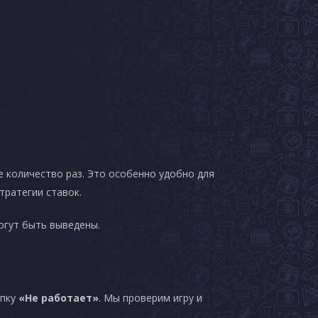
 количество раз. Это особенно удобно для
тратегии ставок.
огут быть выведены.
опку
«Не работает»
. Мы проверим игру и