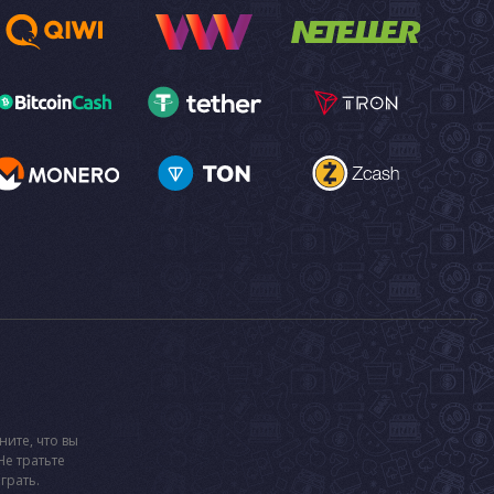
ите, что вы
Не тратьте
грать.