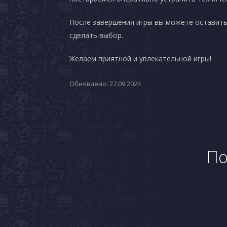
После завершения игры вы можете оставить
сделать выбор.
Желаем приятной и увлекательной игры!
Обновлено:
27.09.2024
По