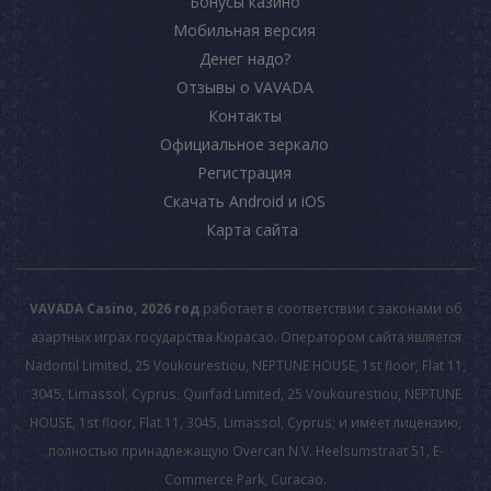
Бонусы казино
Мобильная версия
Денег надо?
Отзывы о VAVADA
Контакты
Официальное зеркало
Регистрация
Скачать Android и iOS
Карта сайта
VAVADA Casino, 2026 год
работает в соответствии с законами об
азартных играх государства Кюрасао. Оператором сайта является
Nadontil Limited, 25 Voukourestiou, NEPTUNE HOUSE, 1st floor, Flat 11,
3045, Limassol, Cyprus; Quirfad Limited, 25 Voukourestiou, NEPTUNE
HOUSE, 1st floor, Flat 11, 3045, Limassol, Cyprus; и имеет лицензию,
полностью принадлежащую Overcan N.V. Heelsumstraat 51, E-
Commerce Park, Curacao.