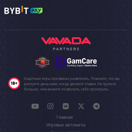
Азартные игры призваны развлекать. Помните, что вы
рискуете деньгами, когда делаете ставки. Не тратьте
больше, чем можете позволить себе проиграть.
Главная
Игровые автоматы