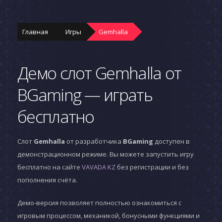
Главная
Игры
Gemhalla
Демо слот Gemhalla от
BGaming — играть
бесплатно
Слот
Gemhalla
от разработчика
BGaming
доступен в
демонстрационном режиме. Вы можете запустить игру
бесплатно на сайте
VAVADA KZ
без регистрации и без
пополнения счёта.
Демо-версия позволяет полностью ознакомиться с
игровым процессом, механикой, бонусными функциями и