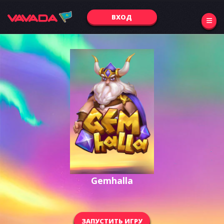
ВХОД
Gemhalla
ЗАПУСТИТЬ ИГРУ