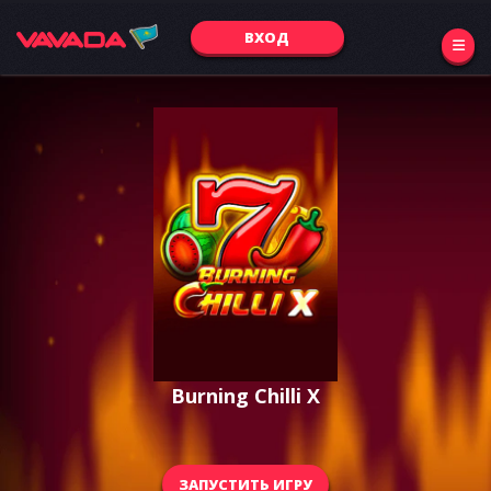
ВХОД
Burning Chilli X
ЗАПУСТИТЬ ИГРУ