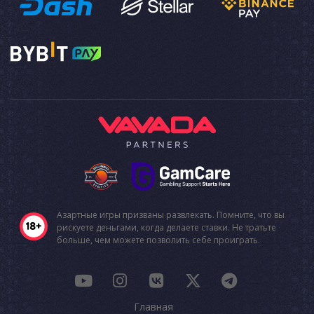
Азартные игры призваны развлекать. Помните, что вы
рискуете деньгами, когда делаете ставки. Не тратьте
больше, чем можете позволить себе проиграть.
Главная