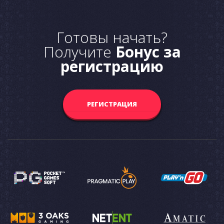
Готовы начать?
Получите
Бонус за
регистрацию
РЕГИСТРАЦИЯ