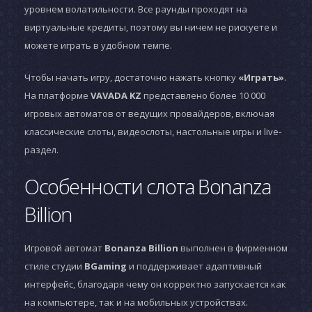
уровнем волатильности. Все раунды проходят на
виртуальные кредиты, поэтому вы ничем не рискуете и
можете играть в удобном темпе.
Чтобы начать игру, достаточно нажать кнопку
«Играть»
.
На платформе
VAVADA KZ
представлено более 10 000
игровых автоматов от ведущих провайдеров, включая
классические слоты, видеослоты, настольные игры и live-
раздел.
Особенности слота Bonanza
Billion
Игровой автомат
Bonanza Billion
выполнен в фирменном
стиле студии
BGaming
и поддерживает адаптивный
интерфейс, благодаря чему он корректно запускается как
на компьютере, так и на мобильных устройствах.