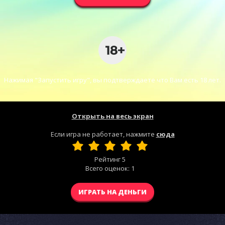
Нажимая "Запустить игру", вы подтверждаете что Вам есть 18 лет.
Открыть на весь экран
Если игра не работает, нажмите
сюда
Рейтинг
5
Всего оценок:
1
ИГРАТЬ НА ДЕНЬГИ