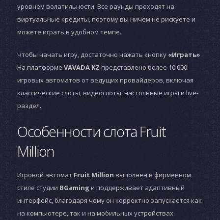
уровнем волатильности. Все раунды проходят на
виртуальные кредиты, поэтому вы ничем не рискуете и
можете играть в удобном темпе.
Чтобы начать игру, достаточно нажать кнопку
«Играть»
.
На платформе
VAVADA KZ
представлено более 10 000
игровых автоматов от ведущих провайдеров, включая
классические слоты, видеослоты, настольные игры и live-
раздел.
Особенности слота Fruit
Million
Игровой автомат
Fruit Million
выполнен в фирменном
стиле студии
BGaming
и поддерживает адаптивный
интерфейс, благодаря чему он корректно запускается как
на компьютере, так и на мобильных устройствах.