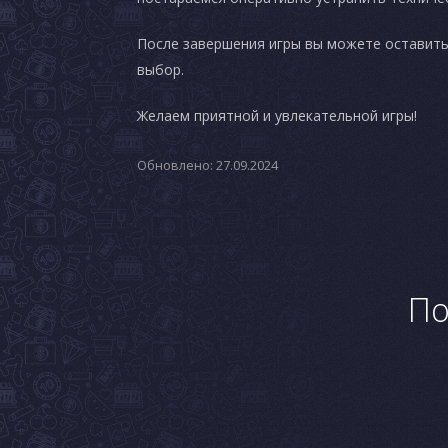
После завершения игры вы можете оставить
выбор.
Желаем приятной и увлекательной игры!
Обновлено:
27.09.2024
По