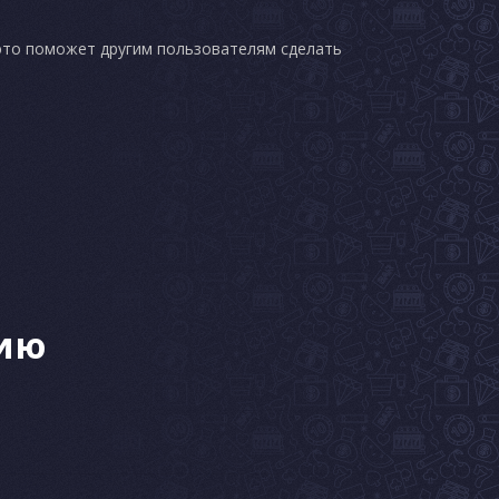
это поможет другим пользователям сделать
цию