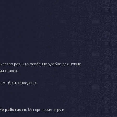
чество раз. Это особенно удобно для новых
ии ставок.
огут быть выведены.
Не работает»
. Мы проверим игру и