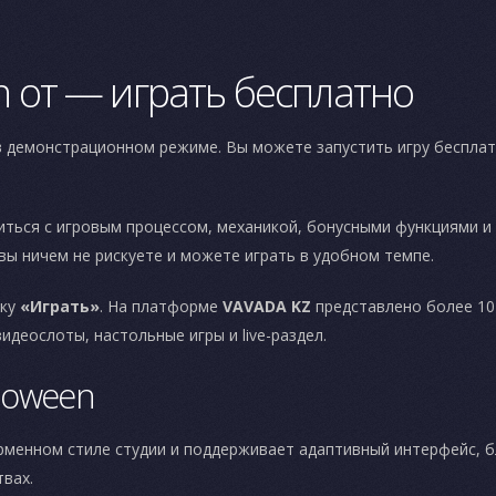
n от — играть бесплатно
в демонстрационном режиме. Вы можете запустить игру бесплат
ться с игровым процессом, механикой, бонусными функциями и 
вы ничем не рискуете и можете играть в удобном темпе.
пку
«Играть»
. На платформе
VAVADA KZ
представлено более 10
идеослоты, настольные игры и live-раздел.
loween
рменном стиле студии
и поддерживает адаптивный интерфейс, бл
твах.