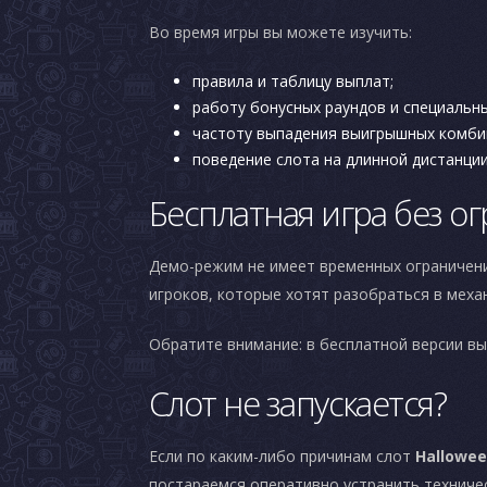
Во время игры вы можете изучить:
правила и таблицу выплат;
работу бонусных раундов и специальн
частоту выпадения выигрышных комби
поведение слота на длинной дистанции
Бесплатная игра без о
Демо-режим не имеет временных ограничен
игроков, которые хотят разобраться в меха
Обратите внимание: в бесплатной версии в
Слот не запускается?
Если по каким-либо причинам слот
Hallowe
постараемся оперативно устранить техничес