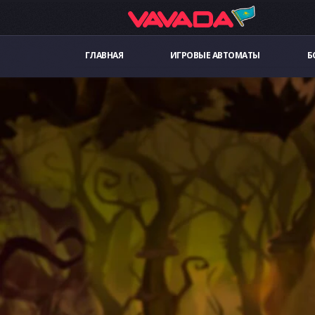
ГЛАВНАЯ
ИГРОВЫЕ АВТОМАТЫ
Б