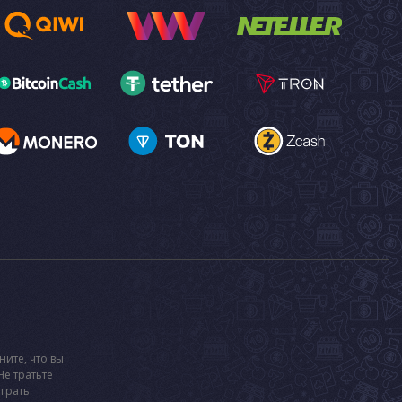
ите, что вы
Не тратьте
грать.