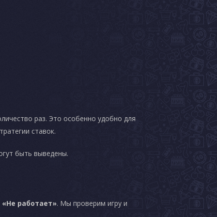
личество раз. Это особенно удобно для
тратегии ставок.
огут быть выведены.
у
«Не работает»
. Мы проверим игру и