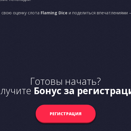
 свою оценку слота
Flaming Dice
и поделиться впечатлениями 
Готовы начать?
лучите
Бонус за регистра
РЕГИСТРАЦИЯ