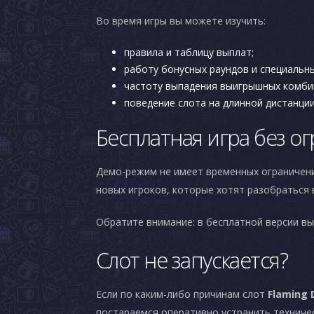
Во время игры вы можете изучить:
правила и таблицу выплат;
работу бонусных раундов и специальн
частоту выпадения выигрышных комби
поведение слота на длинной дистанции
Бесплатная игра без о
Демо-режим не имеет временных ограничен
новых игроков, которые хотят разобраться 
Обратите внимание: в бесплатной версии в
Слот не запускается?
Если по каким-либо причинам слот
Flaming 
постараемся оперативно устранить техничес