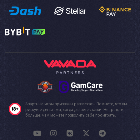
Азартные игры призваны развлекать. Помните, что вы
рискуете деньгами, когда делаете ставки. Не тратьте
больше, чем можете позволить себе проиграть.