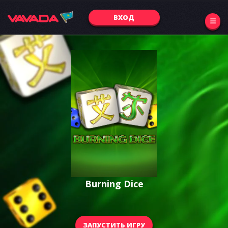
ВХОД
Burning Dice
ЗАПУСТИТЬ ИГРУ