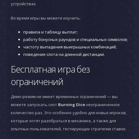
устройствах.
Во время игры вы можете изучить:
правила и таблицу выплат;
работу бонусных раундов и специальных символов;
частоту выпадения выигрышных комбинаций;
поведение слота на длинной дистанции.
Бесплатная игра без
ограничений
Демо-режим не имеет временных ограничений — вы
можете запускать слот
Burning Dice
неограниченное
количество раз. Это особенно удобно для новых игроков,
которые хотят разобраться в механике, а также для
опытных пользователей, тестирующих стратегии ставок.