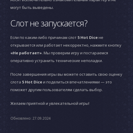
могут быть выведены.
Слот не запускается?
Если по каким-либо причинам слот
5 Hot Dice
не
открывается или работает некорректно, нажмите кнопку
«Не работает»
. Мы проверим игру и постараемся
оперативно устранить технические неполадки.
После завершения игры вы можете оставить свою оценку
слота
5 Hot Dice
и поделиться впечатлениями — это
поможет другим пользователям сделать выбор.
Желаем приятной и увлекательной игры!
Обновлено:
27.09.2024