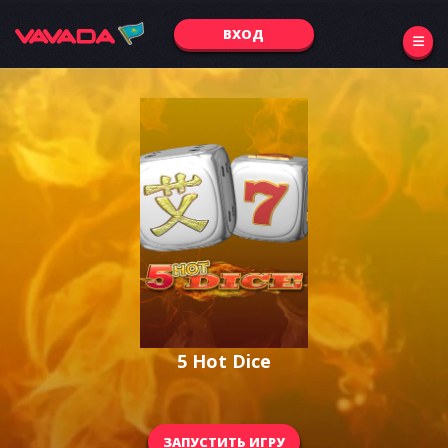
ВХОД
5 Hot Dice
ЗАПУСТИТЬ ИГРУ