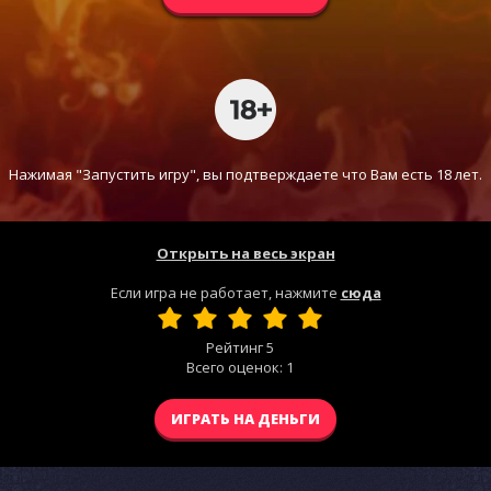
Нажимая "Запустить игру", вы подтверждаете что Вам есть 18 лет.
Открыть на весь экран
Если игра не работает, нажмите
сюда
Рейтинг
5
Всего оценок:
1
ИГРАТЬ НА ДЕНЬГИ