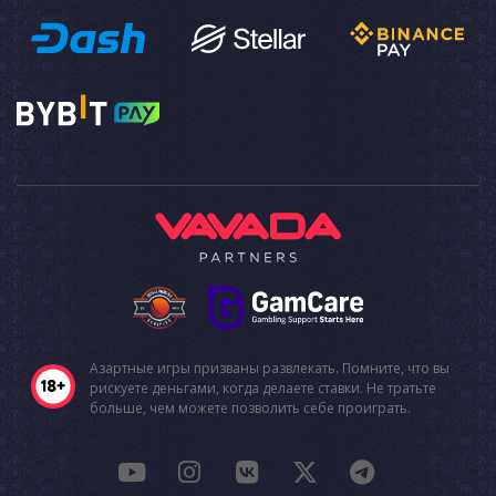
Азартные игры призваны развлекать. Помните, что вы
рискуете деньгами, когда делаете ставки. Не тратьте
больше, чем можете позволить себе проиграть.