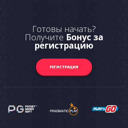
Готовы начать?
Получите
Бонус за
регистрацию
РЕГИСТРАЦИЯ