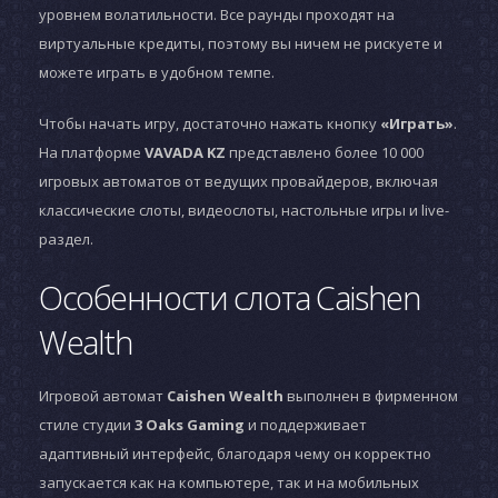
уровнем волатильности. Все раунды проходят на
виртуальные кредиты, поэтому вы ничем не рискуете и
можете играть в удобном темпе.
Чтобы начать игру, достаточно нажать кнопку
«Играть»
.
На платформе
VAVADA KZ
представлено более 10 000
игровых автоматов от ведущих провайдеров, включая
классические слоты, видеослоты, настольные игры и live-
раздел.
Особенности слота Caishen
Wealth
Игровой автомат
Caishen Wealth
выполнен в фирменном
стиле студии
3 Oaks Gaming
и поддерживает
адаптивный интерфейс, благодаря чему он корректно
запускается как на компьютере, так и на мобильных