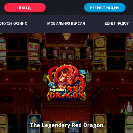
ВХОД
РЕГИСТРАЦИЯ
ОНУСЫ КАЗИНО
МОБИЛЬНАЯ ВЕРСИЯ
ДЕНЕГ НАДО?
The Legendary Red Dragon