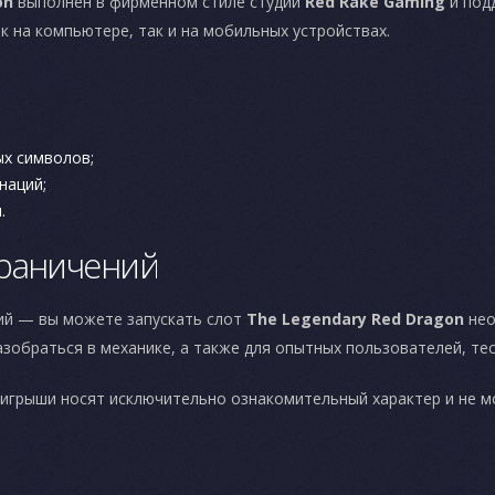
on
выполнен в фирменном стиле студии
Red Rake Gaming
и под
к на компьютере, так и на мобильных устройствах.
ых символов;
наций;
.
граничений
ий — вы можете запускать слот
The Legendary Red Dragon
нео
азобраться в механике, а также для опытных пользователей, те
ыигрыши носят исключительно ознакомительный характер и не м