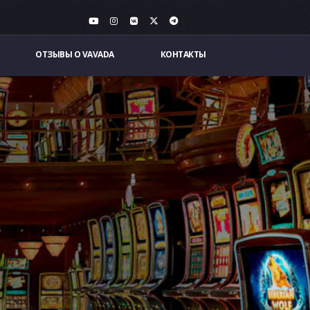
ОТЗЫВЫ О VAVADA
КОНТАКТЫ