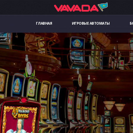
ГЛАВНАЯ
ИГРОВЫЕ АВТОМАТЫ
Б