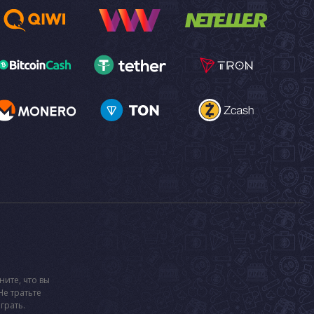
ите, что вы
Не тратьте
грать.