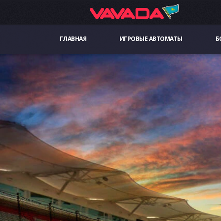
ГЛАВНАЯ
ИГРОВЫЕ АВТОМАТЫ
Б