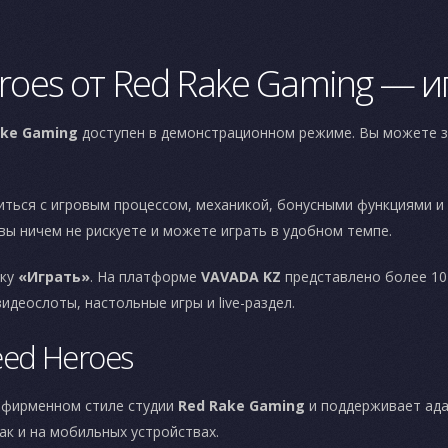
roes от Red Rake Gaming — и
ake Gaming
доступен в демонстрационном режиме. Вы можете з
ться с игровым процессом, механикой, бонусными функциями и 
вы ничем не рискуете и можете играть в удобном темпе.
пку
«Играть»
. На платформе
VAVADA KZ
представлено более 10
идеослоты, настольные игры и live-раздел.
ed Heroes
 фирменном стиле студии
Red Rake Gaming
и поддерживает ада
ак и на мобильных устройствах.