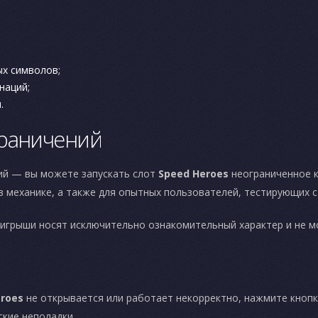
ых символов;
наций;
.
граничений
ий — вы можете запускать слот
Speed Heroes
неограниченное к
в механике, а также для опытных пользователей, тестирующих с
ыигрыши носят исключительно ознакомительный характер и не м
roes
не открывается или работает некорректно, нажмите кноп
кие неполадки.