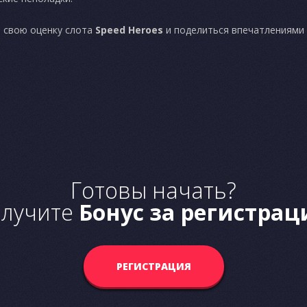
 свою оценку слота
Speed Heroes
и поделиться впечатлениями
Готовы начать?
лучите
Бонус за регистра
РЕГИСТРАЦИЯ