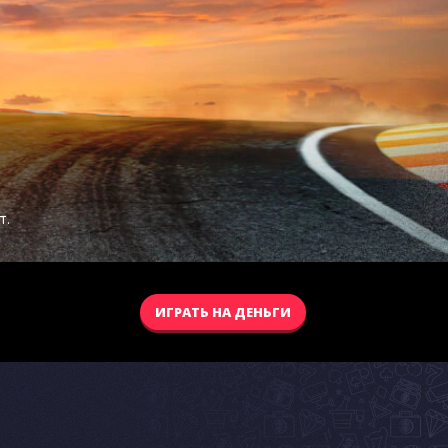
т.
ИГРАТЬ НА ДЕНЬГИ