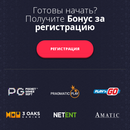
Готовы начать?
Получите
Бонус за
регистрацию
РЕГИСТРАЦИЯ