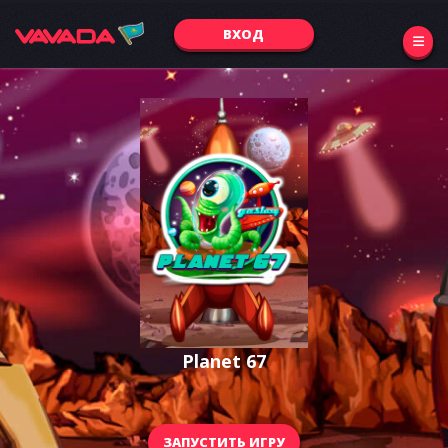
ВХОД
Planet 67
ЗАПУСТИТЬ ИГРУ