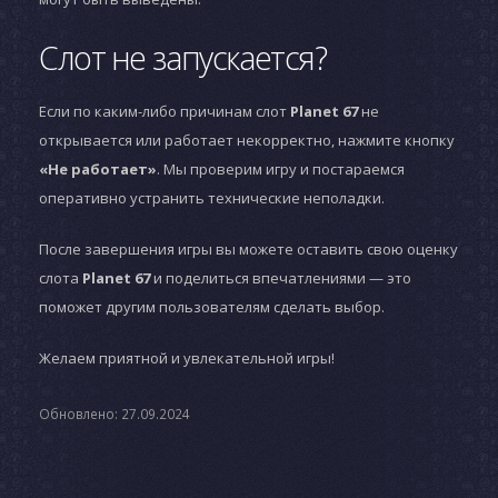
Слот не запускается?
Если по каким-либо причинам слот
Planet 67
не
открывается или работает некорректно, нажмите кнопку
«Не работает»
. Мы проверим игру и постараемся
оперативно устранить технические неполадки.
После завершения игры вы можете оставить свою оценку
слота
Planet 67
и поделиться впечатлениями — это
поможет другим пользователям сделать выбор.
Желаем приятной и увлекательной игры!
Обновлено:
27.09.2024