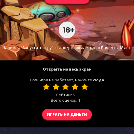
Нажимая "Запустить игру", вы подтверждаете что Вам есть 18 лет.
Открыть на весь экран
Если игра не работает, нажмите
сюда
Рейтинг
5
Всего оценок:
1
ИГРАТЬ НА ДЕНЬГИ