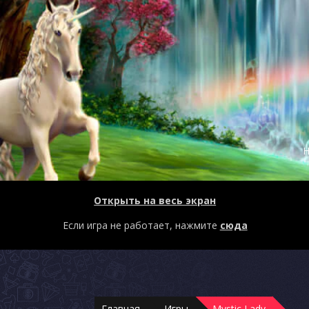
Н
Открыть на весь экран
Если игра не работает, нажмите
сюда
Главная
Игры
Mystic Lady