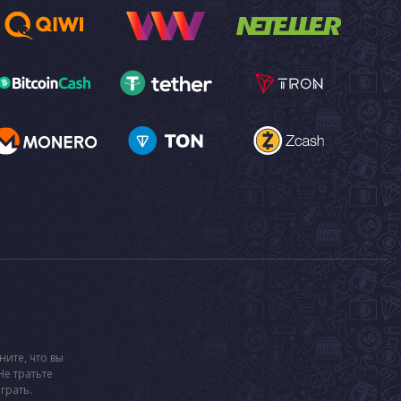
ите, что вы
Не тратьте
грать.