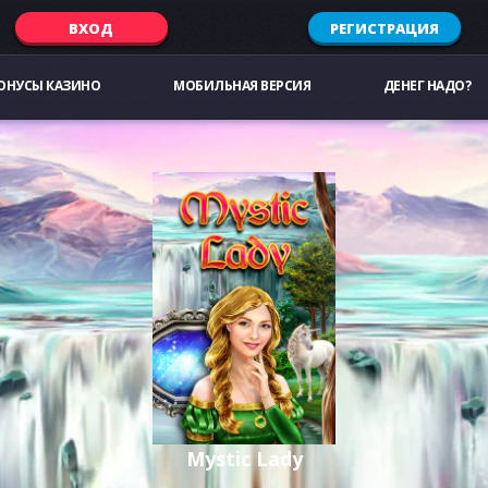
ВХОД
РЕГИСТРАЦИЯ
ОНУСЫ КАЗИНО
МОБИЛЬНАЯ ВЕРСИЯ
ДЕНЕГ НАДО?
Mystic Lady