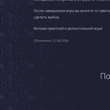
После завершения игры вы можете оставить
сделать выбор.
Желаем приятной и увлекательной игры!
Обновлено:
27.09.2024
По