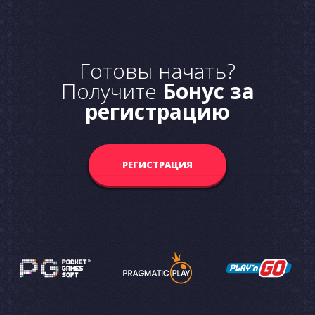
Готовы начать?
Получите
Бонус за
регистрацию
РЕГИСТРАЦИЯ