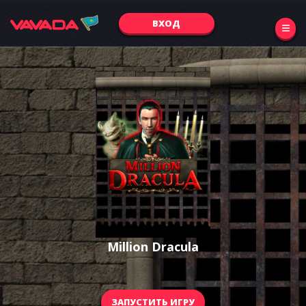
ВХОД
Million Dracula
ЗАПУСТИТЬ ИГРУ