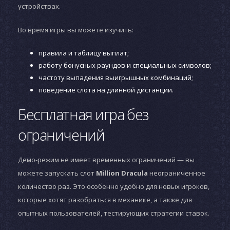
устройствах.
Во время игры вы можете изучить:
правила и таблицу выплат;
работу бонусных раундов и специальных символов;
частоту выпадения выигрышных комбинаций;
поведение слота на длинной дистанции.
Бесплатная игра без
ограничений
Демо-режим не имеет временных ограничений — вы
можете запускать слот
Million Dracula
неограниченное
количество раз. Это особенно удобно для новых игроков,
которые хотят разобраться в механике, а также для
опытных пользователей, тестирующих стратегии ставок.