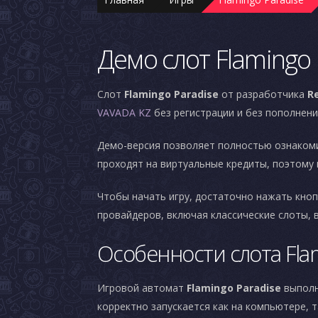
Демо слот Flamingo
Слот
Flamingo Paradise
от разработчика
R
VAVADA KZ
без регистрации и без пополнени
Демо-версия позволяет полностью ознакоми
проходят на виртуальные кредиты, поэтому 
Чтобы начать игру, достаточно нажать кно
провайдеров, включая классические слоты, в
Особенности слота Flam
Игровой автомат
Flamingo Paradise
выполн
корректно запускается как на компьютере, т