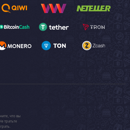
ите, что вы
Не тратьте
грать.