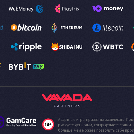
Азартные игры призваны развлекать. Помн
рискуете деньгами, когда делаете ставки. 
больше, чем можете позволить себе прои