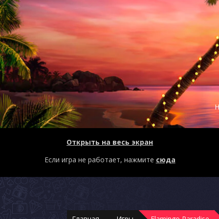
Н
Открыть на весь экран
Если игра не работает, нажмите
сюда
Главная
Игры
Flamingo Paradise