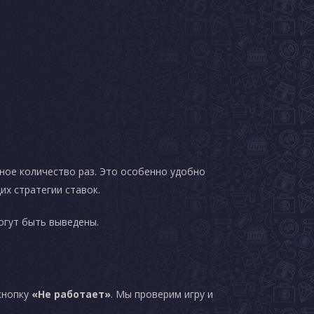
ное количество раз. Это особенно удобно
их стратегии ставок.
огут быть выведены.
кнопку
«Не работает»
. Мы проверим игру и