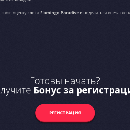
 свою оценку слота
Flamingo Paradise
и поделиться впечатлен
Готовы начать?
лучите
Бонус за регистра
РЕГИСТРАЦИЯ