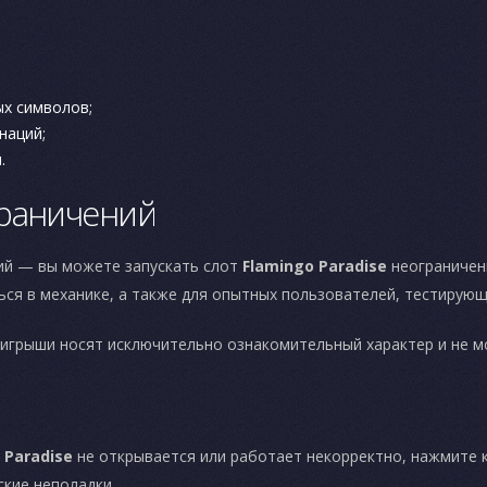
ых символов;
наций;
.
граничений
ий — вы можете запускать слот
Flamingo Paradise
неограничен
ься в механике, а также для опытных пользователей, тестирующ
ыигрыши носят исключительно ознакомительный характер и не м
 Paradise
не открывается или работает некорректно, нажмите 
кие неполадки.