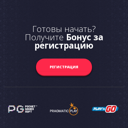
Готовы начать?
Получите
Бонус за
регистрацию
РЕГИСТРАЦИЯ