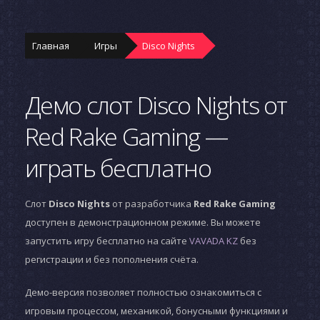
Главная
Игры
Disco Nights
Демо слот Disco Nights от
Red Rake Gaming —
играть бесплатно
Слот
Disco Nights
от разработчика
Red Rake Gaming
доступен в демонстрационном режиме. Вы можете
запустить игру бесплатно на сайте
VAVADA KZ
без
регистрации и без пополнения счёта.
Демо-версия позволяет полностью ознакомиться с
игровым процессом, механикой, бонусными функциями и