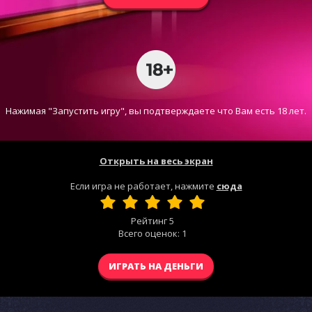
Нажимая "Запустить игру", вы подтверждаете что Вам есть 18 лет.
Открыть на весь экран
Если игра не работает, нажмите
сюда
Рейтинг
5
Всего оценок:
1
ИГРАТЬ НА ДЕНЬГИ