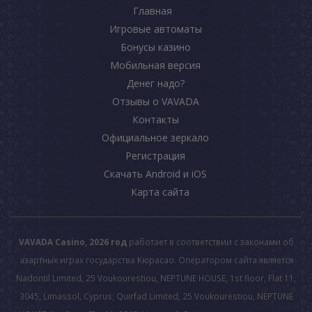
Главная
Игровые автоматы
Бонусы казино
Мобильная версия
Денег надо?
Отзывы о VAVADA
Контакты
Официальное зеркало
Регистрация
Скачать Android и iOS
Карта сайта
VAVADA Casino, 2026 год
работает в соответствии с законами об
азартных играх государства Кюрасао. Оператором сайта является
Nadontil Limited, 25 Voukourestiou, NEPTUNE HOUSE, 1st floor, Flat 11,
3045, Limassol, Cyprus; Quirfad Limited, 25 Voukourestiou, NEPTUNE