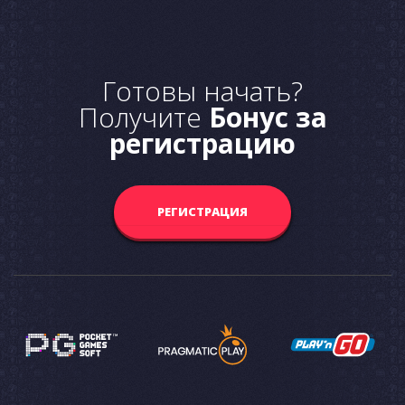
Готовы начать?
Получите
Бонус за
регистрацию
РЕГИСТРАЦИЯ