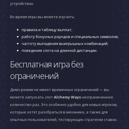
устройствах.
Во время игры вы можете изучить:
правила и таблицу выплат;
работу бонусных раундов и специальных символов;
частоту выпадения выигрышных комбинаций;
поведение слота на длинной дистанции.
Бесплатная игра без
ограничений
Демо-режим не имеет временных ограничений — вы
можете запускать слот
Alchemy Ways
неограниченное
количество раз. Это особенно удобно для новых игроков,
которые хотят разобраться в механике, а также для
опытных пользователей, тестирующих стратегии ставок.