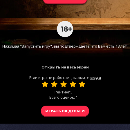
Нажимая "Запустить игру", вы подтверждаете что Вам есть 18 лет.
Открыть на весь экран
Если игра не работает, нажмите
сюда
Рейтинг
5
Всего оценок:
1
ИГРАТЬ НА ДЕНЬГИ