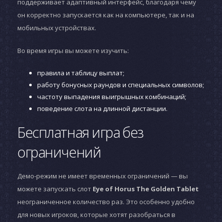
поддерживает адаптивный интерфейс, благодаря чему
он корректно запускается как на компьютере, так и на
мобильных устройствах.
Во время игры вы можете изучить:
правила и таблицу выплат;
работу бонусных раундов и специальных символов;
частоту выпадения выигрышных комбинаций;
поведение слота на длинной дистанции.
Бесплатная игра без
ограничений
Демо-режим не имеет временных ограничений — вы
можете запускать слот
Eye of Horus The Golden Tablet
неограниченное количество раз. Это особенно удобно
для новых игроков, которые хотят разобраться в