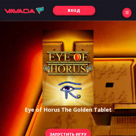
ВХОД
Eye of Horus The Golden Tablet
ЗАПУСТИТЬ ИГРУ