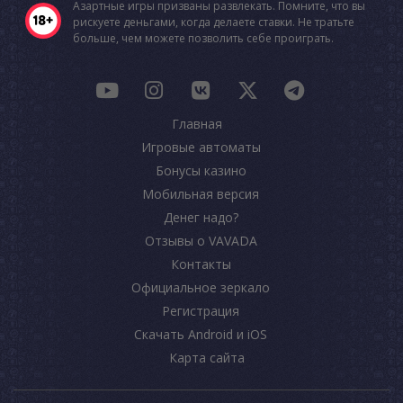
Азартные игры призваны развлекать. Помните, что вы
рискуете деньгами, когда делаете ставки. Не тратьте
больше, чем можете позволить себе проиграть.
Главная
Игровые автоматы
Бонусы казино
Мобильная версия
Денег надо?
Отзывы о VAVADA
Контакты
Официальное зеркало
Регистрация
Скачать Android и iOS
Карта сайта