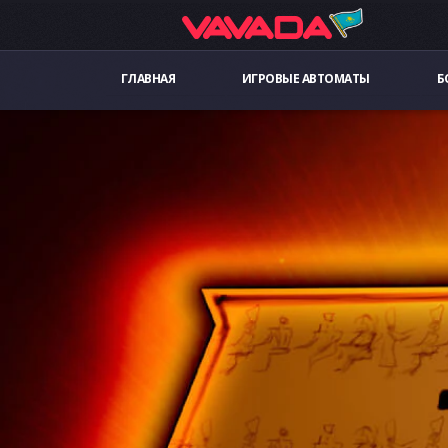
ГЛАВНАЯ
ИГРОВЫЕ АВТОМАТЫ
Б