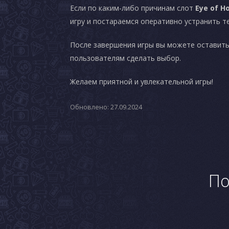
Если по каким-либо причинам слот
Eye of H
игру и постараемся оперативно устранить т
После завершения игры вы можете оставить
пользователям сделать выбор.
Желаем приятной и увлекательной игры!
Обновлено:
27.09.2024
По