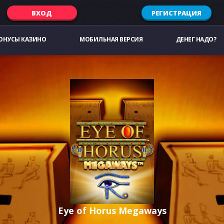
ВХОД
РЕГИСТРАЦИЯ
ОНУСЫ КАЗИНО
МОБИЛЬНАЯ ВЕРСИЯ
ДЕНЕГ НАДО?
Eye of Horus Megaways