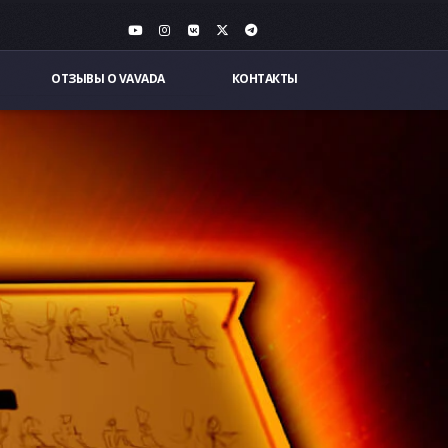
ОТЗЫВЫ О VAVADA
КОНТАКТЫ