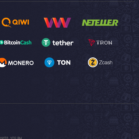
ите, что вы