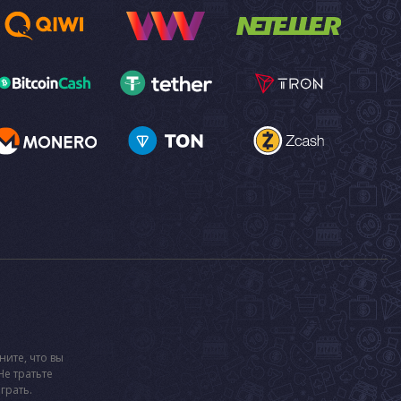
ите, что вы
Не тратьте
грать.