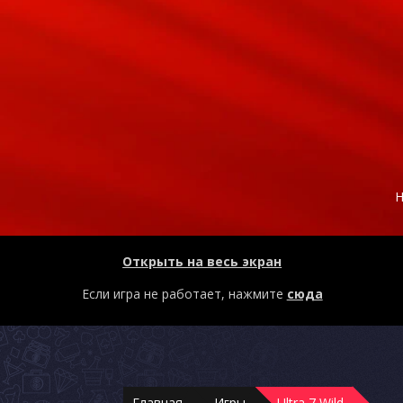
Н
Открыть на весь экран
Если игра не работает, нажмите
сюда
Главная
Игры
Ultra 7 Wild