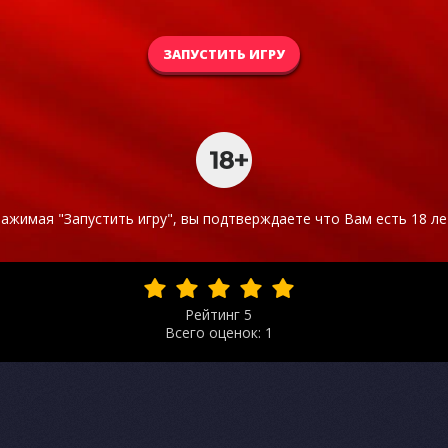
ЗАПУСТИТЬ ИГРУ
ажимая "Запустить игру", вы подтверждаете что Вам есть 18 ле
Рейтинг
5
Всего оценок:
1