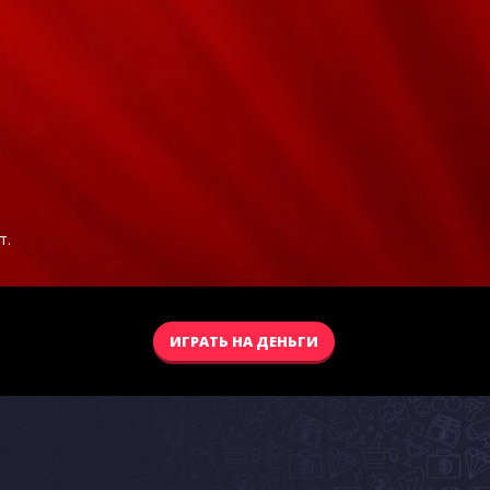
т.
ИГРАТЬ НА ДЕНЬГИ