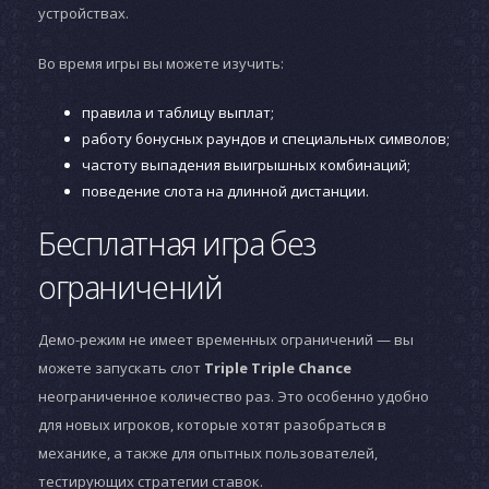
устройствах.
Во время игры вы можете изучить:
правила и таблицу выплат;
работу бонусных раундов и специальных символов;
частоту выпадения выигрышных комбинаций;
поведение слота на длинной дистанции.
Бесплатная игра без
ограничений
Демо-режим не имеет временных ограничений — вы
можете запускать слот
Triple Triple Chance
неограниченное количество раз. Это особенно удобно
для новых игроков, которые хотят разобраться в
механике, а также для опытных пользователей,
тестирующих стратегии ставок.