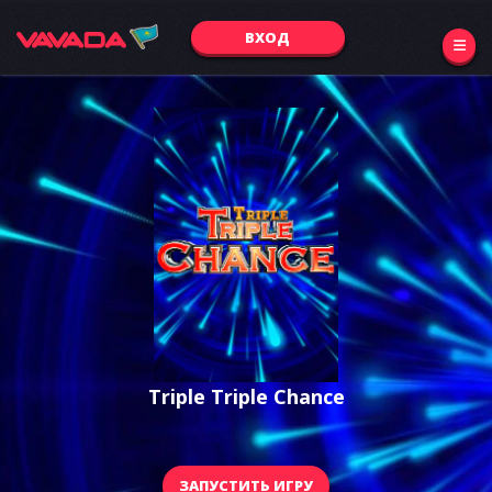
ВХОД
Triple Triple Chance
ЗАПУСТИТЬ ИГРУ