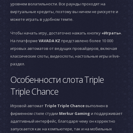
уровнем волатильности. Все раунды проходят на
виртуальные кредиты, поэтому вы ничем не рискуете и
можете играть в удобном темпе.
Чтобы начать игру, достаточно нажать кнопку
«Играть»
.
На платформе
VAVADA KZ
представлено более 10 000
игровых автоматов от ведущих провайдеров, включая
классические слоты, видеослоты, настольные игры и live-
раздел.
Особенности слота Triple
Triple Chance
Игровой автомат
Triple Triple Chance
выполнен в
фирменном стиле студии
Merkur Gaming
и поддерживает
адаптивный интерфейс, благодаря чему он корректно
запускается как на компьютере, так и на мобильных