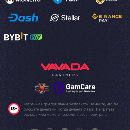
Азартные игры призваны развлекать. Помните, что вы
рискуете деньгами, когда делаете ставки. Не тратьте
больше, чем можете позволить себе проиграть.