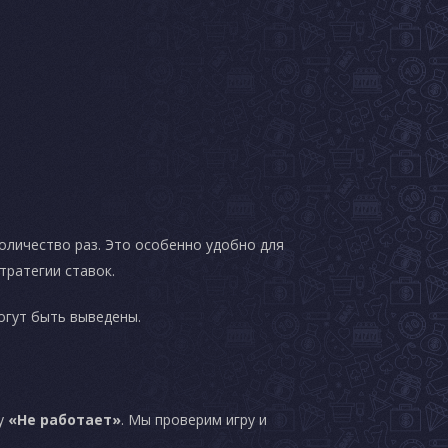
оличество раз. Это особенно удобно для
тратегии ставок.
огут быть выведены.
ку
«Не работает»
. Мы проверим игру и