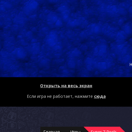
Н
Открыть на весь экран
Если игра не работает, нажмите
сюда
Главная
Игры
Super 7 Reels