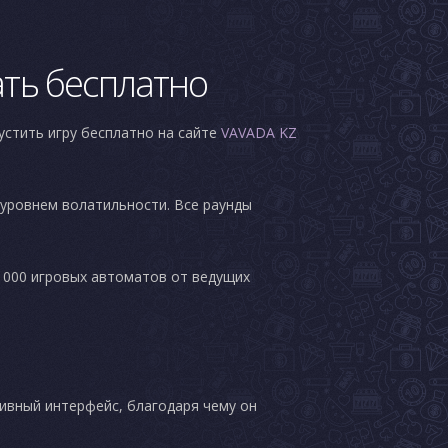
ать бесплатно
стить игру бесплатно на сайте
VAVADA KZ
уровнем волатильности. Все раунды
 000 игровых автоматов от ведущих
ивный интерфейс, благодаря чему он