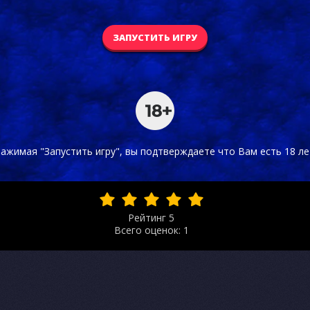
ЗАПУСТИТЬ ИГРУ
ажимая "Запустить игру", вы подтверждаете что Вам есть 18 ле
Рейтинг
5
Всего оценок:
1