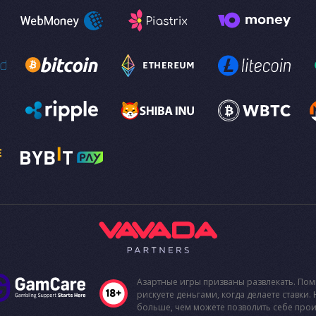
Азартные игры призваны развлекать. Помн
рискуете деньгами, когда делаете ставки. 
больше, чем можете позволить себе прои