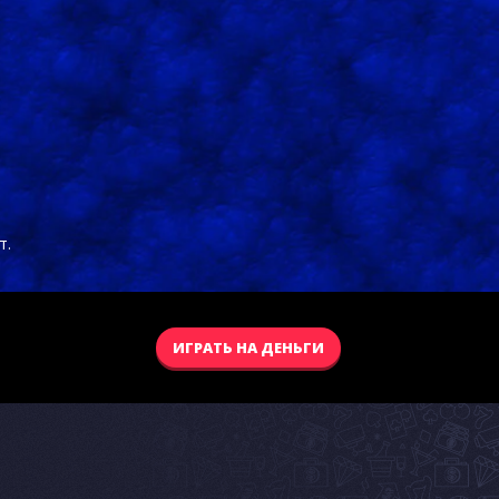
т.
ИГРАТЬ НА ДЕНЬГИ