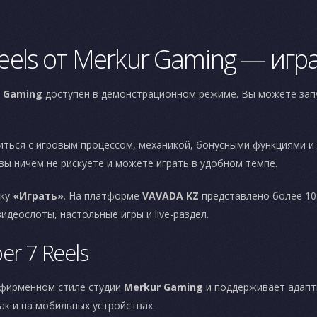
Reels от Merkur Gaming — игр
 Gaming
доступен в демонстрационном режиме. Вы можете запу
ться с игровым процессом, механикой, бонусными функциями и 
вы ничем не рискуете и можете играть в удобном темпе.
пку
«Играть»
. На платформе
VAVADA KZ
представлено более 10
идеослоты, настольные игры и live-раздел.
r 7 Reels
фирменном стиле студии
Merkur Gaming
и поддерживает адапт
ак и на мобильных устройствах.