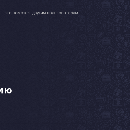
 — это поможет другим пользователям
цию