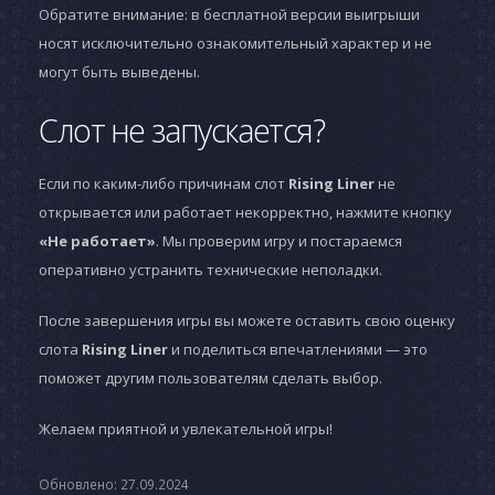
Обратите внимание: в бесплатной версии выигрыши
носят исключительно ознакомительный характер и не
могут быть выведены.
Слот не запускается?
Если по каким-либо причинам слот
Rising Liner
не
открывается или работает некорректно, нажмите кнопку
«Не работает»
. Мы проверим игру и постараемся
оперативно устранить технические неполадки.
После завершения игры вы можете оставить свою оценку
слота
Rising Liner
и поделиться впечатлениями — это
поможет другим пользователям сделать выбор.
Желаем приятной и увлекательной игры!
Обновлено:
27.09.2024