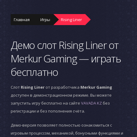
Главная
Игры
Rising Liner
Демо слот Rising Liner от
Merkur Gaming — играть
бесплатно
Слот
Rising Liner
от разработчика
Merkur Gaming
доступен в демонстрационном режиме. Вы можете
запустить игру бесплатно на сайте
VAVADA KZ
без
регистрации и без пополнения счёта.
Демо-версия позволяет полностью ознакомиться с
игровым процессом, механикой, бонусными функциями и