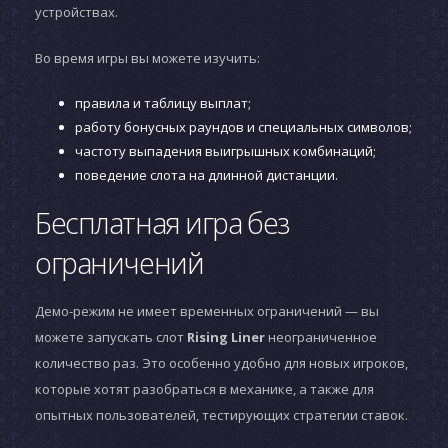
устройствах.
Во время игры вы можете изучить:
правила и таблицу выплат;
работу бонусных раундов и специальных символов;
частоту выпадения выигрышных комбинаций;
поведение слота на длинной дистанции.
Бесплатная игра без
ограничений
Демо-режим не имеет временных ограничений — вы
можете запускать слот
Rising Liner
неограниченное
количество раз. Это особенно удобно для новых игроков,
которые хотят разобраться в механике, а также для
опытных пользователей, тестирующих стратегии ставок.