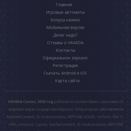
Главная
Игровые автоматы
Бонусы казино
Мобильная версия
Денег надо?
Отзывы о VAVADA
Контакты
Официальное зеркало
Регистрация
Скачать Android и iOS
Карта сайта
VAVADA Casino, 2026 год
работает в соответствии с законами об
азартных играх государства Кюрасао. Оператором сайта является
Nadontil Limited, 25 Voukourestiou, NEPTUNE HOUSE, 1st floor, Flat 11,
3045, Limassol, Cyprus; Quirfad Limited, 25 Voukourestiou, NEPTUNE