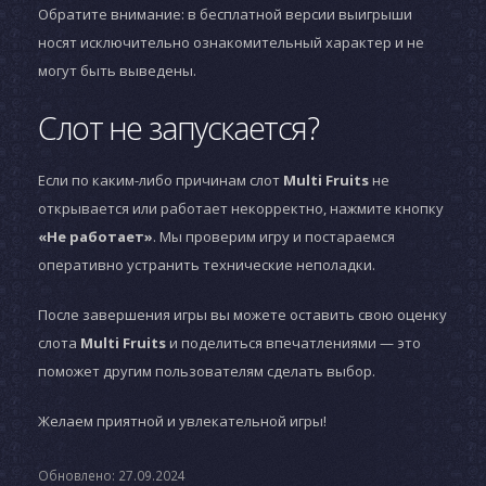
Обратите внимание: в бесплатной версии выигрыши
носят исключительно ознакомительный характер и не
могут быть выведены.
Слот не запускается?
Если по каким-либо причинам слот
Multi Fruits
не
открывается или работает некорректно, нажмите кнопку
«Не работает»
. Мы проверим игру и постараемся
оперативно устранить технические неполадки.
После завершения игры вы можете оставить свою оценку
слота
Multi Fruits
и поделиться впечатлениями — это
поможет другим пользователям сделать выбор.
Желаем приятной и увлекательной игры!
Обновлено:
27.09.2024