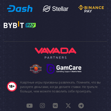
Азартные игры призваны развлекать. Помните, что вы
рискуете деньгами, когда делаете ставки. Не тратьте
больше, чем можете позволить себе проиграть.