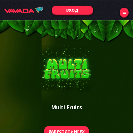
ВХОД
Multi Fruits
ЗАПУСТИТЬ ИГРУ