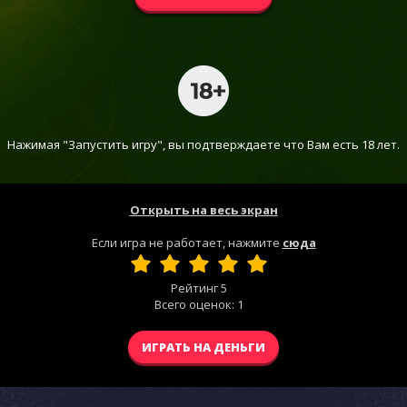
Нажимая "Запустить игру", вы подтверждаете что Вам есть 18 лет.
Открыть на весь экран
Если игра не работает, нажмите
сюда
Рейтинг
5
Всего оценок:
1
ИГРАТЬ НА ДЕНЬГИ