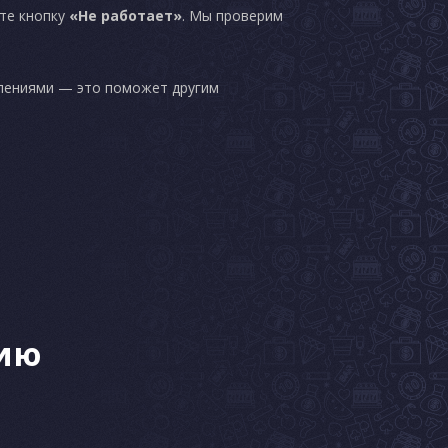
те кнопку
«Не работает»
. Мы проверим
лениями — это поможет другим
цию