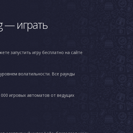
ng — играть
ете запустить игру бесплатно на сайте
уровнем волатильности. Все раунды
 000 игровых автоматов от ведущих