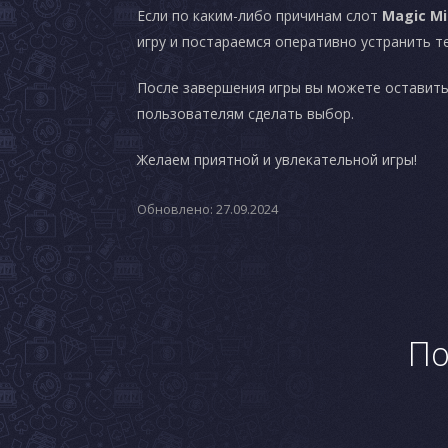
Если по каким-либо причинам слот
Magic Mir
игру и постараемся оперативно устранить т
После завершения игры вы можете оставить
пользователям сделать выбор.
Желаем приятной и увлекательной игры!
Обновлено:
27.09.2024
По