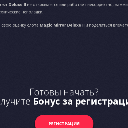
ror Deluxe II
не открывается или работает некорректно, нажми
ехнические неполадки.
 свою оценку слота
Magic Mirror Deluxe II
и поделиться впечат
Готовы начать?
лучите
Бонус за регистра
РЕГИСТРАЦИЯ