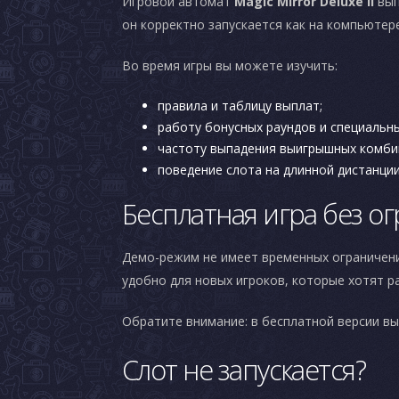
Игровой автомат
Magic Mirror Deluxe II
вып
он корректно запускается как на компьютере
Во время игры вы можете изучить:
правила и таблицу выплат;
работу бонусных раундов и специальн
частоту выпадения выигрышных комби
поведение слота на длинной дистанции
Бесплатная игра без о
Демо-режим не имеет временных ограничен
удобно для новых игроков, которые хотят р
Обратите внимание: в бесплатной версии в
Слот не запускается?