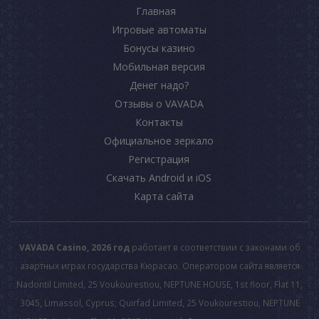
Главная
Игровые автоматы
Бонусы казино
Мобильная версия
Денег надо?
Отзывы о VAVADA
Контакты
Официальное зеркало
Регистрация
Скачать Android и iOS
Карта сайта
VAVADA Casino, 2026 год
работает в соответствии с законами об
азартных играх государства Кюрасао. Оператором сайта является
Nadontil Limited, 25 Voukourestiou, NEPTUNE HOUSE, 1st floor, Flat 11,
3045, Limassol, Cyprus; Quirfad Limited, 25 Voukourestiou, NEPTUNE