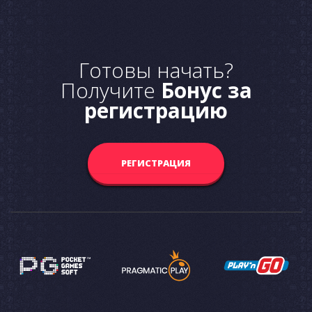
Готовы начать?
Получите
Бонус за
регистрацию
РЕГИСТРАЦИЯ