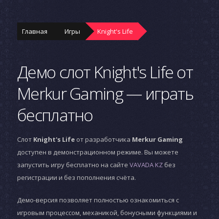
Главная
Игры
Knight's Life
Демо слот Knight's Life от
Merkur Gaming — играть
бесплатно
Слот
Knight's Life
от разработчика
Merkur Gaming
доступен в демонстрационном режиме. Вы можете
запустить игру бесплатно на сайте
VAVADA KZ
без
регистрации и без пополнения счёта.
Демо-версия позволяет полностью ознакомиться с
игровым процессом, механикой, бонусными функциями и