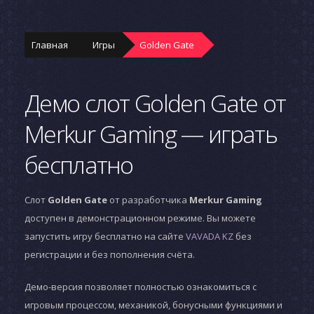
Главная
Игры
Golden Gate
Демо слот Golden Gate от
Merkur Gaming — играть
бесплатно
Слот
Golden Gate
от разработчика
Merkur Gaming
доступен в демонстрационном режиме. Вы можете
запустить игру бесплатно на сайте
VAVADA KZ
без
регистрации и без пополнения счёта.
Демо-версия позволяет полностью ознакомиться с
игровым процессом, механикой, бонусными функциями и