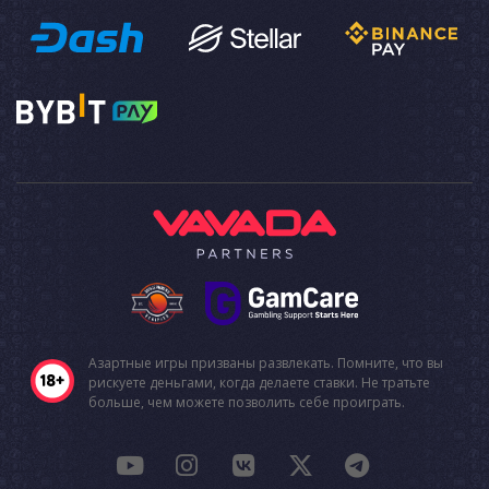
Азартные игры призваны развлекать. Помните, что вы
рискуете деньгами, когда делаете ставки. Не тратьте
больше, чем можете позволить себе проиграть.