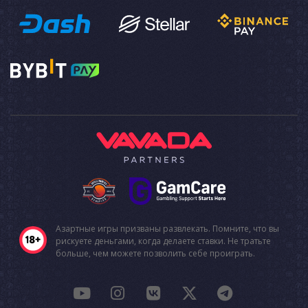
Азартные игры призваны развлекать. Помните, что вы
рискуете деньгами, когда делаете ставки. Не тратьте
больше, чем можете позволить себе проиграть.