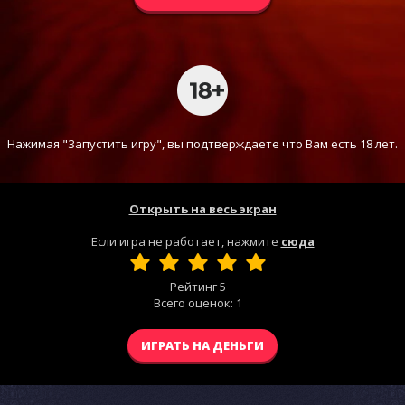
Нажимая "Запустить игру", вы подтверждаете что Вам есть 18 лет.
Открыть на весь экран
Если игра не работает, нажмите
сюда
Рейтинг
5
Всего оценок:
1
ИГРАТЬ НА ДЕНЬГИ