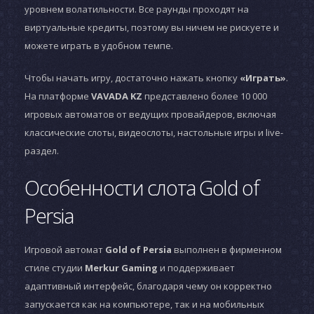
уровнем волатильности. Все раунды проходят на
виртуальные кредиты, поэтому вы ничем не рискуете и
можете играть в удобном темпе.
Чтобы начать игру, достаточно нажать кнопку
«Играть»
.
На платформе
VAVADA KZ
представлено более 10 000
игровых автоматов от ведущих провайдеров, включая
классические слоты, видеослоты, настольные игры и live-
раздел.
Особенности слота Gold of
Persia
Игровой автомат
Gold of Persia
выполнен в фирменном
стиле студии
Merkur Gaming
и поддерживает
адаптивный интерфейс, благодаря чему он корректно
запускается как на компьютере, так и на мобильных