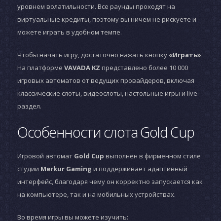
уровнем волатильности. Все раунды проходят на
виртуальные кредиты, поэтому вы ничем не рискуете и
можете играть в удобном темпе.
Чтобы начать игру, достаточно нажать кнопку
«Играть»
.
На платформе
VAVADA KZ
представлено более 10 000
игровых автоматов от ведущих провайдеров, включая
классические слоты, видеослоты, настольные игры и live-
раздел.
Особенности слота Gold Cup
Игровой автомат
Gold Cup
выполнен в фирменном стиле
студии
Merkur Gaming
и поддерживает адаптивный
интерфейс, благодаря чему он корректно запускается как
на компьютере, так и на мобильных устройствах.
Во время игры вы можете изучить: