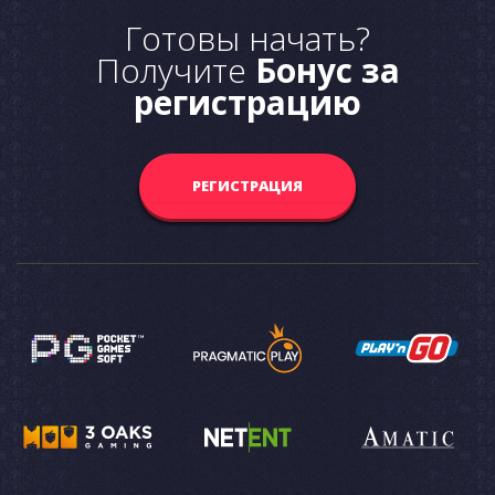
Готовы начать?
Получите
Бонус за
регистрацию
РЕГИСТРАЦИЯ