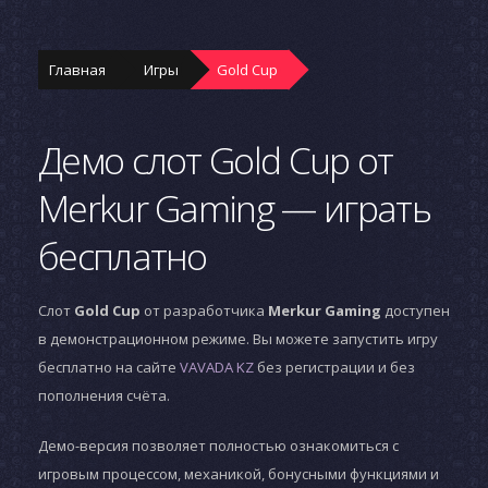
Главная
Игры
Gold Cup
Демо слот Gold Cup от
Merkur Gaming — играть
бесплатно
Слот
Gold Cup
от разработчика
Merkur Gaming
доступен
в демонстрационном режиме. Вы можете запустить игру
бесплатно на сайте
VAVADA KZ
без регистрации и без
пополнения счёта.
Демо-версия позволяет полностью ознакомиться с
игровым процессом, механикой, бонусными функциями и