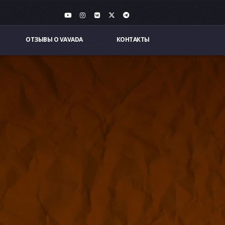
ОТЗЫВЫ О VAVADA
КОНТАКТЫ