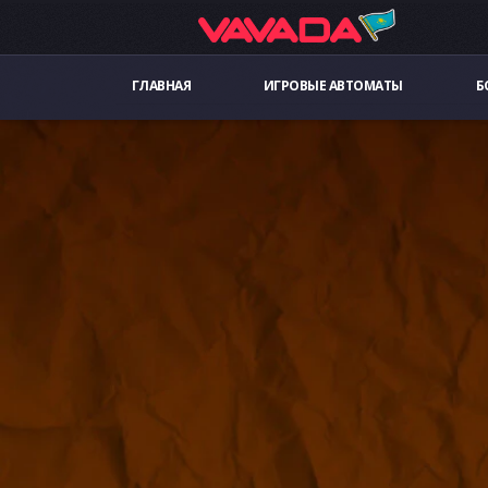
ГЛАВНАЯ
ИГРОВЫЕ АВТОМАТЫ
Б