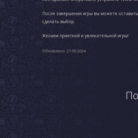
После завершения игры вы можете оставить
сделать выбор.
Желаем приятной и увлекательной игры!
Обновлено:
27.09.2024
По