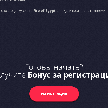
 свою оценку слота
Fire of Egypt
и поделиться впечатлениями 
Готовы начать?
лучите
Бонус за регистра
РЕГИСТРАЦИЯ