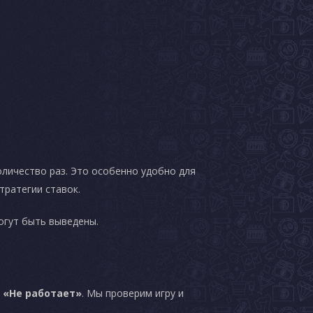
личество раз. Это особенно удобно для
тратегии ставок.
огут быть выведены.
у
«Не работает»
. Мы проверим игру и