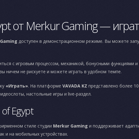
gypt от Merkur Gaming — игра
 Gaming
доступен в демонстрационном режиме. Вы можете запу
ться с игровым процессом, механикой, бонусными функциями и 
вы ничем не рискуете и можете играть в удобном темпе.
пку
«Играть»
. На платформе
VAVADA KZ
представлено более 10
идеослоты, настольные игры и live-раздел.
of Egypt
фирменном стиле студии
Merkur Gaming
и поддерживает адапти
ак и на мобильных устройствах.