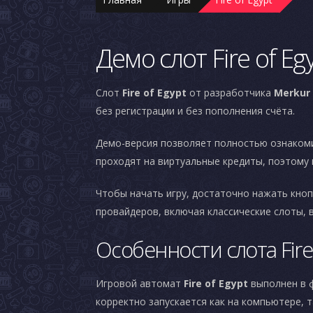
Демо слот Fire of E
Слот
Fire of Egypt
от разработчика
Merkur
без регистрации и без пополнения счёта.
Демо-версия позволяет полностью ознакоми
проходят на виртуальные кредиты, поэтому 
Чтобы начать игру, достаточно нажать кно
провайдеров, включая классические слоты, в
Особенности слота Fire 
Игровой автомат
Fire of Egypt
выполнен в 
корректно запускается как на компьютере, т