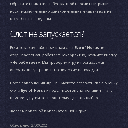
Обратите внимание: в бесплатной версии выигрыши
носят исключительно ознакомительный характер и не
могут быть выведены.
Слот не запускается?
Если по каким-либо причинам слот
Eye of Horus
не
открывается или работает некорректно, нажмите кнопку
«Не работает»
. Мы проверим игру и постараемся
оперативно устранить технические неполадки.
После завершения игры вы можете оставить свою оценку
слота
Eye of Horus
и поделиться впечатлениями — это
поможет другим пользователям сделать выбор.
Желаем приятной и увлекательной игры!
Обновлено:
27.09.2024