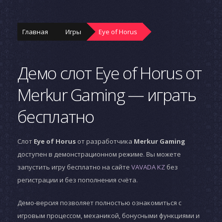
Главная
Игры
Eye of Horus
Демо слот Eye of Horus от
Merkur Gaming — играть
бесплатно
Слот
Eye of Horus
от разработчика
Merkur Gaming
доступен в демонстрационном режиме. Вы можете
запустить игру бесплатно на сайте
VAVADA KZ
без
регистрации и без пополнения счёта.
Демо-версия позволяет полностью ознакомиться с
игровым процессом, механикой, бонусными функциями и