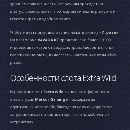
уровнем волатильности. Все раунды проходят на
виртуальные кредиты, поэтому вы ничем не рискуете и
можете играть в удобном темпе.
Чтобы начать игру, достаточно нажать кнопку
«Играть»
.
На платформе
VAVADA KZ
представлено более 10 000
игровых автоматов от ведущих провайдеров, включая
классические слоты, видеослоты, настольные игры и live-
раздел.
Особенности слота Extra Wild
Игровой автомат
Extra Wild
выполнен в фирменном
стиле студии
Merkur Gaming
и поддерживает
адаптивный интерфейс, благодаря чему он корректно
запускается как на компьютере, так и на мобильных
устройствах.