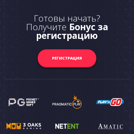
Готовы начать?
Получите
Бонус за
регистрацию
РЕГИСТРАЦИЯ