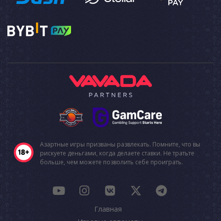
Азартные игры призваны развлекать. Помните, что вы
рискуете деньгами, когда делаете ставки. Не тратьте
больше, чем можете позволить себе проиграть.
Главная