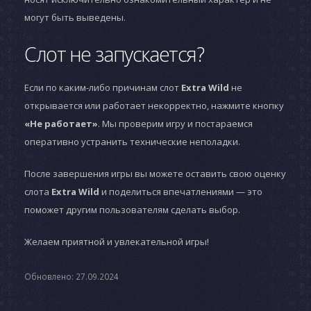
могут быть выведены.
Слот не запускается?
Если по каким-либо причинам слот
Extra Wild
не
открывается или работает некорректно, нажмите кнопку
«Не работает»
. Мы проверим игру и постараемся
оперативно устранить технические неполадки.
После завершения игры вы можете оставить свою оценку
слота
Extra Wild
и поделиться впечатлениями — это
поможет другим пользователям сделать выбор.
Желаем приятной и увлекательной игры!
Обновлено:
27.09.2024