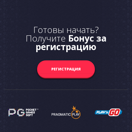
Готовы начать?
Получите
Бонус за
регистрацию
РЕГИСТРАЦИЯ