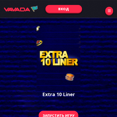
ВХОД
Extra 10 Liner
ЗАПУСТИТЬ ИГРУ