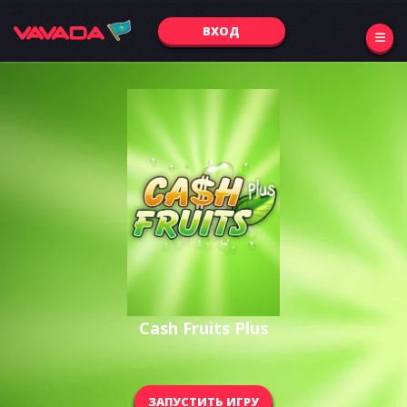
ВХОД
Cash Fruits Plus
ЗАПУСТИТЬ ИГРУ