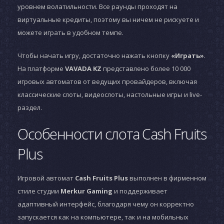
уровнем волатильности. Все раунды проходят на
виртуальные кредиты, поэтому вы ничем не рискуете и
можете играть в удобном темпе.
Чтобы начать игру, достаточно нажать кнопку
«Играть»
.
На платформе
VAVADA KZ
представлено более 10 000
игровых автоматов от ведущих провайдеров, включая
классические слоты, видеослоты, настольные игры и live-
раздел.
Особенности слота Cash Fruits
Plus
Игровой автомат
Cash Fruits Plus
выполнен в фирменном
стиле студии
Merkur Gaming
и поддерживает
адаптивный интерфейс, благодаря чему он корректно
запускается как на компьютере, так и на мобильных