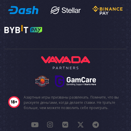
Азартные игры призваны развлекать. Помните, что вы
рискуете деньгами, когда делаете ставки. Не тратьте
больше, чем можете позволить себе проиграть.