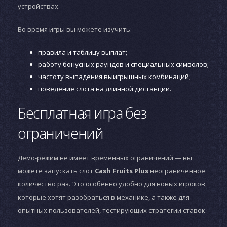
устройствах.
Во время игры вы можете изучить:
правила и таблицу выплат;
работу бонусных раундов и специальных символов;
частоту выпадения выигрышных комбинаций;
поведение слота на длинной дистанции.
Бесплатная игра без
ограничений
Демо-режим не имеет временных ограничений — вы
можете запускать слот
Cash Fruits Plus
неограниченное
количество раз. Это особенно удобно для новых игроков,
которые хотят разобраться в механике, а также для
опытных пользователей, тестирующих стратегии ставок.