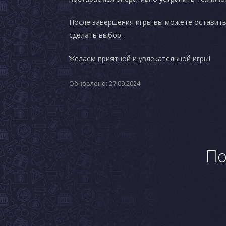
После завершения игры вы можете оставить
сделать выбор.
Желаем приятной и увлекательной игры!
Обновлено:
27.09.2024
По