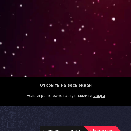
Н
Открыть на весь экран
Если игра не работает, нажмите
сюда
Главная
Игры
Blazing Star