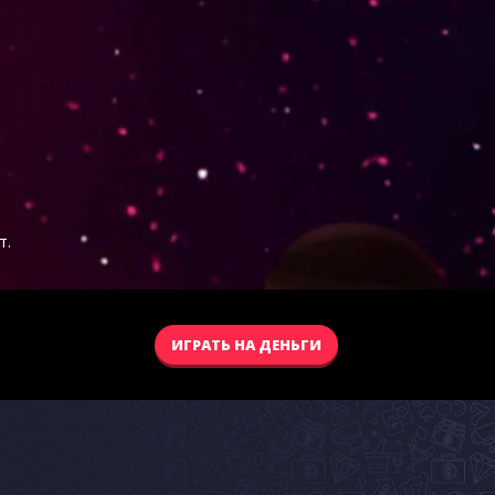
т.
ИГРАТЬ НА ДЕНЬГИ