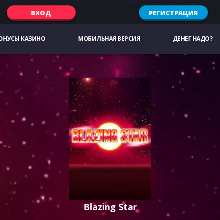
ВХОД
РЕГИСТРАЦИЯ
ОНУСЫ КАЗИНО
МОБИЛЬНАЯ ВЕРСИЯ
ДЕНЕГ НАДО?
Blazing Star