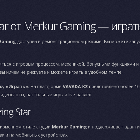
tar от Merkur Gaming — игра
Gaming
доступен в демонстрационном режиме. Вы можете запус
ться с игровым процессом, механикой, бонусными функциями и 
вы ничем не рискуете и можете играть в удобном темпе.
пку
«Играть»
. На платформе
VAVADA KZ
представлено более 10
идеослоты, настольные игры и live-раздел.
ing Star
ирменном стиле студии
Merkur Gaming
и поддерживает адапти
ак и на мобильных устройствах.