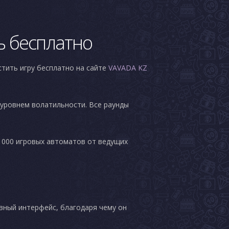
ть бесплатно
тить игру бесплатно на сайте
VAVADA KZ
уровнем волатильности. Все раунды
 000 игровых автоматов от ведущих
вный интерфейс, благодаря чему он