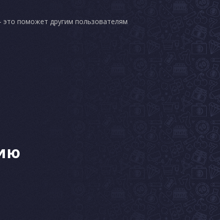
 это поможет другим пользователям
цию