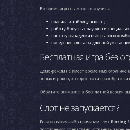
Во время игры вы можете изучить:
правила и таблицу выплат;
работу бонусных раундов и специальн
частоту выпадения выигрышных комби
поведение слота на длинной дистанции
Бесплатная игра без о
Демо-режим не имеет временных ограничен
новых игроков, которые хотят разобраться 
Обратите внимание: в бесплатной версии в
Слот не запускается?
Если по каким-либо причинам слот
Blazing S
постараемся оперативно устранить техничес