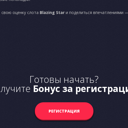
 свою оценку слота
Blazing Star
и поделиться впечатлениями —
Готовы начать?
лучите
Бонус за регистра
РЕГИСТРАЦИЯ