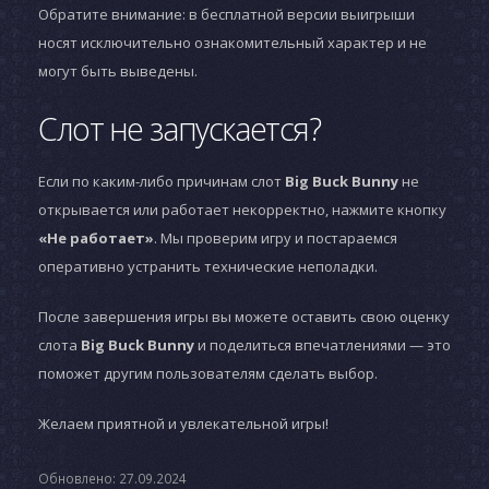
Обратите внимание: в бесплатной версии выигрыши
носят исключительно ознакомительный характер и не
могут быть выведены.
Слот не запускается?
Если по каким-либо причинам слот
Big Buck Bunny
не
открывается или работает некорректно, нажмите кнопку
«Не работает»
. Мы проверим игру и постараемся
оперативно устранить технические неполадки.
После завершения игры вы можете оставить свою оценку
слота
Big Buck Bunny
и поделиться впечатлениями — это
поможет другим пользователям сделать выбор.
Желаем приятной и увлекательной игры!
Обновлено:
27.09.2024