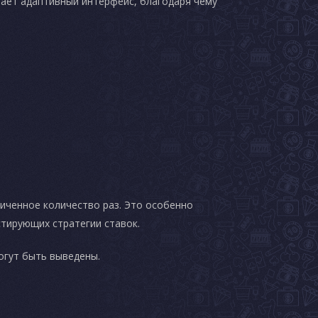
ает адаптивный интерфейс, благодаря чему
иченное количество раз. Это особенно
стирующих стратегии ставок.
огут быть выведены.