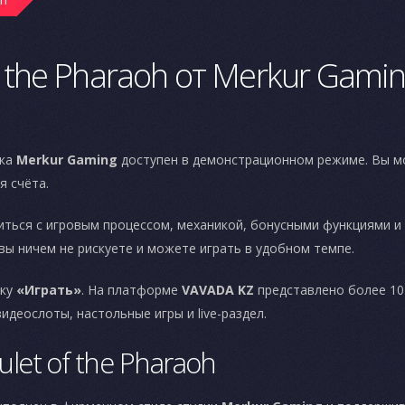
 the Pharaoh от Merkur Gami
ика
Merkur Gaming
доступен в демонстрационном режиме. Вы мо
я счёта.
ться с игровым процессом, механикой, бонусными функциями и 
вы ничем не рискуете и можете играть в удобном темпе.
пку
«Играть»
. На платформе
VAVADA KZ
представлено более 10
идеослоты, настольные игры и live-раздел.
et of the Pharaoh