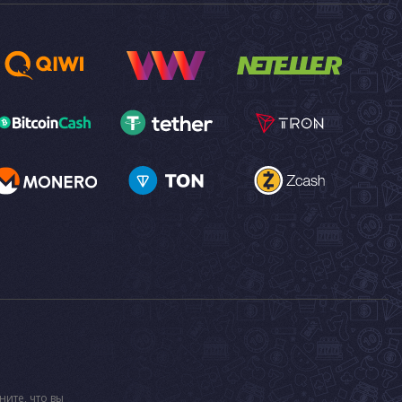
ите, что вы