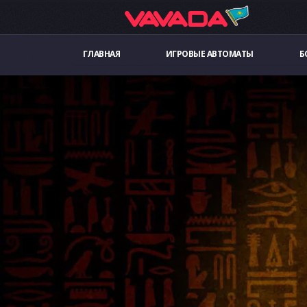
ГЛАВНАЯ
ИГРОВЫЕ АВТОМАТЫ
Б