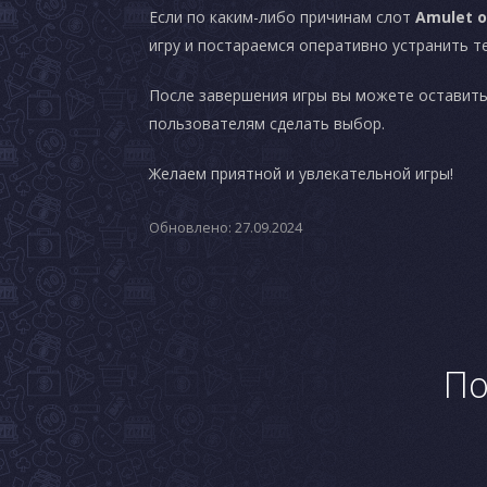
Если по каким-либо причинам слот
Amulet o
игру и постараемся оперативно устранить т
После завершения игры вы можете оставить
пользователям сделать выбор.
Желаем приятной и увлекательной игры!
Обновлено:
27.09.2024
По