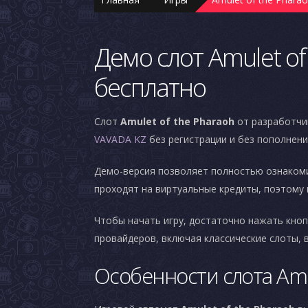
Демо слот Amulet of
бесплатно
Слот
Amulet of the Pharaoh
от разработч
VAVADA KZ
без регистрации и без пополнени
Демо-версия позволяет полностью ознакоми
проходят на виртуальные кредиты, поэтому 
Чтобы начать игру, достаточно нажать кно
провайдеров, включая классические слоты, в
Особенности слота Amul