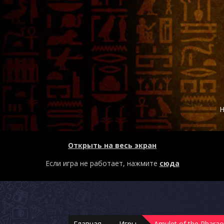
Н
Открыть на весь экран
Если игра не работает, нажмите
сюда
Главная
Игры
Amulet of the Phara