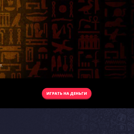
т.
ИГРАТЬ НА ДЕНЬГИ