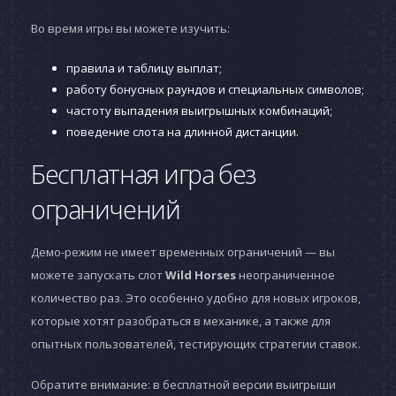
Во время игры вы можете изучить:
правила и таблицу выплат;
работу бонусных раундов и специальных символов;
частоту выпадения выигрышных комбинаций;
поведение слота на длинной дистанции.
Бесплатная игра без
ограничений
Демо-режим не имеет временных ограничений — вы
можете запускать слот
Wild Horses
неограниченное
количество раз. Это особенно удобно для новых игроков,
которые хотят разобраться в механике, а также для
опытных пользователей, тестирующих стратегии ставок.
Обратите внимание: в бесплатной версии выигрыши