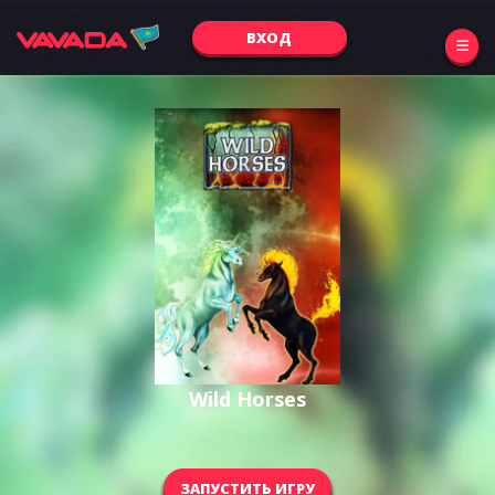
ВХОД
Wild Horses
ЗАПУСТИТЬ ИГРУ