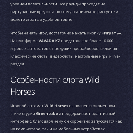
уровнем волатильности. Все раунды проходят на
виртуальные кредиты, поэтому вы ничем не рискуете и
можете играть в удобном темпе.
Чтобы начать игру, достаточно нажать кнопку
«Играть»
.
На платформе
VAVADA KZ
представлено более 10 000
игровых автоматов от ведущих провайдеров, включая
классические слоты, видеослоты, настольные игры и live-
раздел.
Особенности слота Wild
Horses
Игровой автомат
Wild Horses
выполнен в фирменном
стиле студии
Greentube
и поддерживает адаптивный
интерфейс, благодаря чему он корректно запускается как
на компьютере, так и на мобильных устройствах.