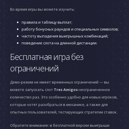
Во время игры вы можете изучить:
правила и таблицу выплат;
работу бонусных раундов и специальных символов;
частоту выпадения выигрышных комбинаций;
поведение слота на длинной дистанции.
Бесплатная игра без
ограничений
Демо-режим не имеет временных ограничений — вы
можете запускать слот
Tres Amigos
неограниченное
количество раз. Это особенно удобно для новых игроков,
которые хотят разобраться в механике, а также для
опытных пользователей, тестирующих стратегии ставок.
Обратите внимание: в бесплатной версии выигрыши