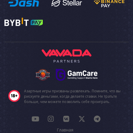
Азартные игры призваны развлекать. Помните, что вы
рискуете деньгами, когда делаете ставки. Не тратьте
больше, чем можете позволить себе проиграть.
Главная