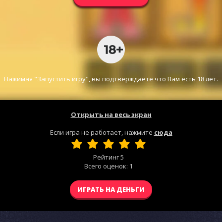
Нажимая "Запустить игру", вы подтверждаете что Вам есть 18 лет.
Открыть на весь экран
Если игра не работает, нажмите
сюда
Рейтинг
5
Всего оценок:
1
ИГРАТЬ НА ДЕНЬГИ