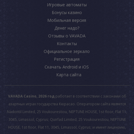
Игровые автоматы
Бонусы казино
Мобильная версия
Денег надо?
Отзывы о VAVADA
Контакты
Официальное зеркало
Регистрация
Скачать Android и iOS
Карта сайта
VAVADA Casino, 2026 год
работает в соответствии с законами об
азартных играх государства Кюрасао. Оператором сайта является
Nadontil Limited, 25 Voukourestiou, NEPTUNE HOUSE, 1st floor, Flat 11,
3045, Limassol, Cyprus; Quirfad Limited, 25 Voukourestiou, NEPTUNE
HOUSE, 1st floor, Flat 11, 3045, Limassol, Cyprus; и имеет лицензию,