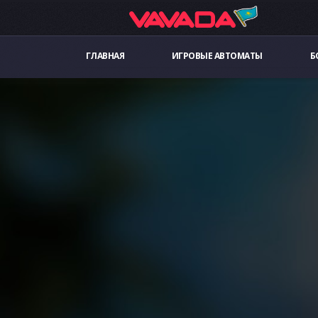
ГЛАВНАЯ
ИГРОВЫЕ АВТОМАТЫ
Б