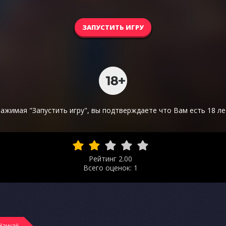
ЗАПУСТИТЬ ИГРУ
ажимая "Запустить игру", вы подтверждаете что Вам есть 18 ле
Рейтинг
2.00
Всего оценок:
1
Hawaii