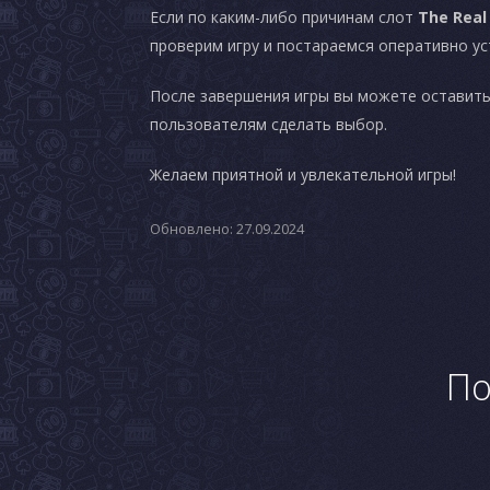
Если по каким-либо причинам слот
The Real
проверим игру и постараемся оперативно ус
После завершения игры вы можете оставить
пользователям сделать выбор.
Желаем приятной и увлекательной игры!
Обновлено:
27.09.2024
По