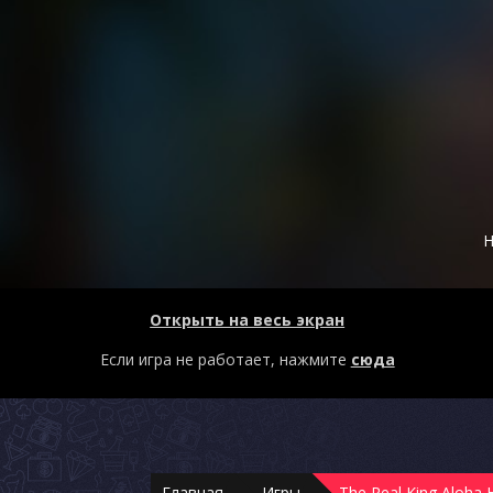
Н
Открыть на весь экран
Если игра не работает, нажмите
сюда
Главная
Игры
The Real King Aloha 