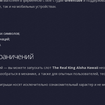
ii
выполнен в фирменном стиле студии
Greentube
и поддержива
, так и на мобильных устройствах.
ых символов;
наций;
.
граничений
ий — вы можете запускать слот
The Real King Aloha Hawaii
нео
азобраться в механике, а также для опытных пользователей, те
ыигрыши носят исключительно ознакомительный характер и не м