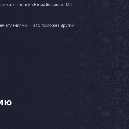
нажмите кнопку
«Не работает»
. Мы
печатлениями — это поможет другим
цию