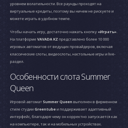
уровнем волатильности. Все раунды проходят на
виртуальные кредиты, поэтому вы ничем не рискуете и
можете играть в удобном темпе.
Чтобы начать игру, достаточно нажать кнопку
«Играть»
.
На платформе
VAVADA KZ
представлено более 10 000
игровых автоматов от ведущих провайдеров, включая
классические слоты, видеослоты, настольные игры и live-
раздел.
Особенности слота Summer
Queen
Игровой автомат
Summer Queen
выполнен в фирменном
стиле студии
Greentube
и поддерживает адаптивный
интерфейс, благодаря чему он корректно запускается как
на компьютере, так и на мобильных устройствах.