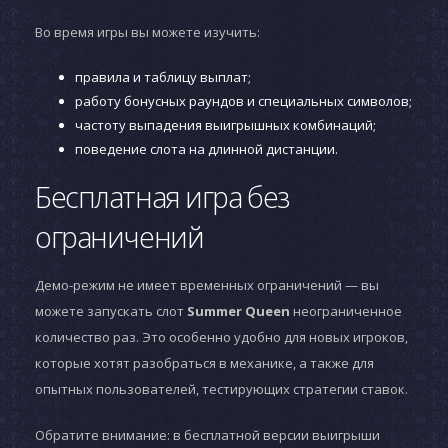
Во время игры вы можете изучить:
правила и таблицу выплат;
работу бонусных раундов и специальных символов;
частоту выпадения выигрышных комбинаций;
поведение слота на длинной дистанции.
Бесплатная игра без
ограничений
Демо-режим не имеет временных ограничений — вы
можете запускать слот
Summer Queen
неограниченное
количество раз. Это особенно удобно для новых игроков,
которые хотят разобраться в механике, а также для
опытных пользователей, тестирующих стратегии ставок.
Обратите внимание: в бесплатной версии выигрыши