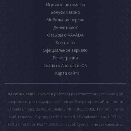
Игровые автоматы
Бонусы казино
Мобильная версия
Денег надо?
Отзывы о VAVADA
Контакты
Официальное зеркало
Регистрация
Скачать Android и iOS
Карта сайта
VAVADA Casino, 2026 год
работает в соответствии с законами об
азартных играх государства Кюрасао. Оператором сайта является
Nadontil Limited, 25 Voukourestiou, NEPTUNE HOUSE, 1st floor, Flat 11,
3045, Limassol, Cyprus; Quirfad Limited, 25 Voukourestiou, NEPTUNE
HOUSE, 1st floor, Flat 11, 3045, Limassol, Cyprus; и имеет лицензию,