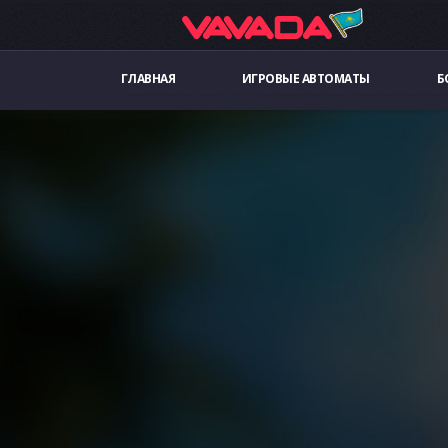
ГЛАВНАЯ
ИГРОВЫЕ АВТОМАТЫ
Б