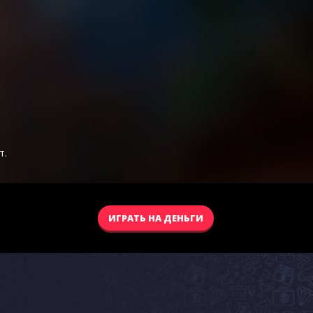
т.
ИГРАТЬ НА ДЕНЬГИ