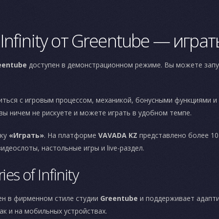
 Infinity от Greentube — игра
eentube
доступен в демонстрационном режиме. Вы можете запу
ться с игровым процессом, механикой, бонусными функциями и 
вы ничем не рискуете и можете играть в удобном темпе.
пку
«Играть»
. На платформе
VAVADA KZ
представлено более 10
идеослоты, настольные игры и live-раздел.
s of Infinity
н в фирменном стиле студии
Greentube
и поддерживает адапти
ак и на мобильных устройствах.