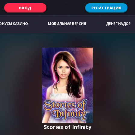
ВХОД
РЕГИСТРАЦИЯ
ОНУСЫ КАЗИНО
МОБИЛЬНАЯ ВЕРСИЯ
ДЕНЕГ НАДО?
Stories of Infinity