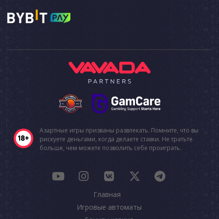
Азартные игры призваны развлекать. Помните, что вы
рискуете деньгами, когда делаете ставки. Не тратьте
больше, чем можете позволить себе проиграть.
Главная
Игровые автоматы