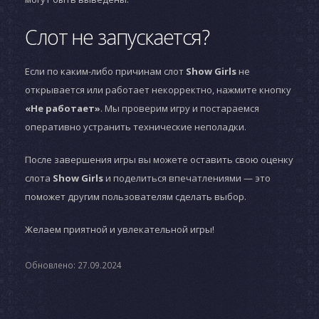
Слот не запускается?
Если по каким-либо причинам слот
Show Girls
не
открывается или работает некорректно, нажмите кнопку
«Не работает»
. Мы проверим игру и постараемся
оперативно устранить технические неполадки.
После завершения игры вы можете оставить свою оценку
слота
Show Girls
и поделиться впечатлениями — это
поможет другим пользователям сделать выбор.
Желаем приятной и увлекательной игры!
Обновлено:
27.09.2024