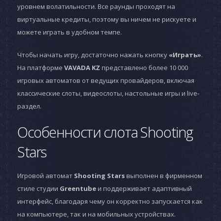
уровнем волатильности. Все раунды проходят на
виртуальные кредиты, поэтому вы ничем не рискуете и
можете играть в удобном темпе.
Чтобы начать игру, достаточно нажать кнопку
«Играть»
.
На платформе
VAVADA KZ
представлено более 10 000
игровых автоматов от ведущих провайдеров, включая
классические слоты, видеослоты, настольные игры и live-
раздел.
Особенности слота Shooting
Stars
Игровой автомат
Shooting Stars
выполнен в фирменном
стиле студии
Greentube
и поддерживает адаптивный
интерфейс, благодаря чему он корректно запускается как
на компьютере, так и на мобильных устройствах.