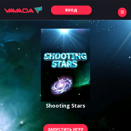
ВХОД
Shooting Stars
ЗАПУСТИТЬ ИГРУ