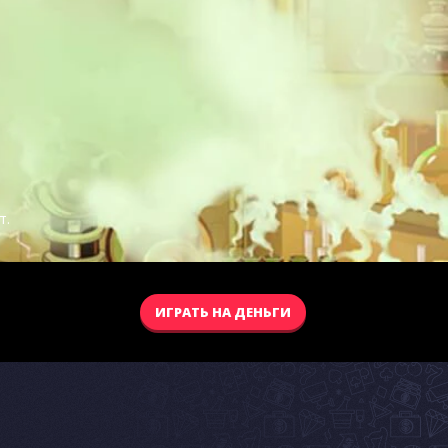
т.
ИГРАТЬ НА ДЕНЬГИ