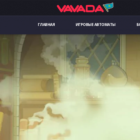
ГЛАВНАЯ
ИГРОВЫЕ АВТОМАТЫ
Б