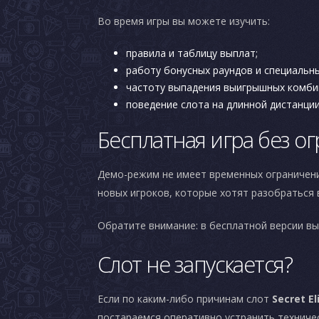
Во время игры вы можете изучить:
правила и таблицу выплат;
работу бонусных раундов и специальн
частоту выпадения выигрышных комби
поведение слота на длинной дистанции
Бесплатная игра без о
Демо-режим не имеет временных ограничен
новых игроков, которые хотят разобраться 
Обратите внимание: в бесплатной версии в
Слот не запускается?
Если по каким-либо причинам слот
Secret Eli
постараемся оперативно устранить техничес