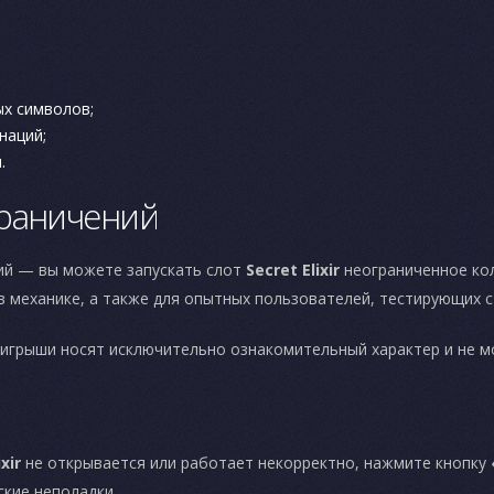
ых символов;
наций;
.
граничений
ий — вы можете запускать слот
Secret Elixir
неограниченное кол
в механике, а также для опытных пользователей, тестирующих с
ыигрыши носят исключительно ознакомительный характер и не м
xir
не открывается или работает некорректно, нажмите кнопку
кие неполадки.