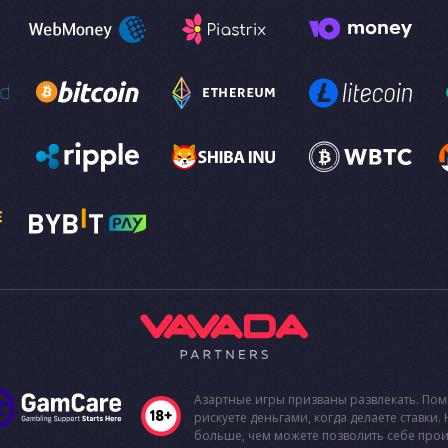
Азартные игры призваны развлекать. Помн
рискуете деньгами, когда делаете ставки. 
больше, чем можете позволить себе прои