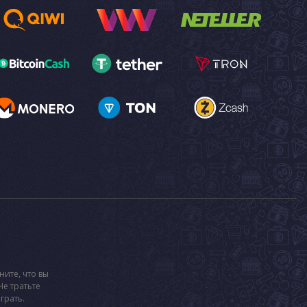
ите, что вы
Не тратьте
грать.