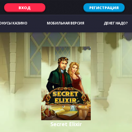
ВХОД
РЕГИСТРАЦИЯ
ОНУСЫ КАЗИНО
МОБИЛЬНАЯ ВЕРСИЯ
ДЕНЕГ НАДО?
Secret Elixir