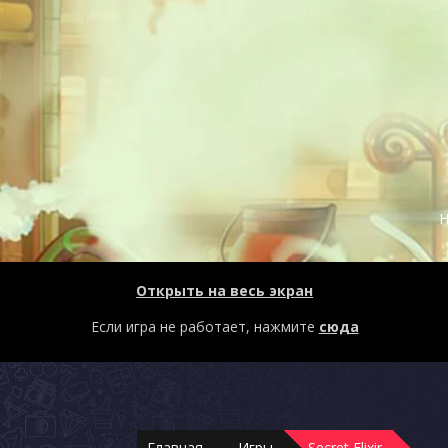
Н
Открыть на весь экран
Если игра не работает, нажмите
сюда
Главная
Игры
Secret Elixir