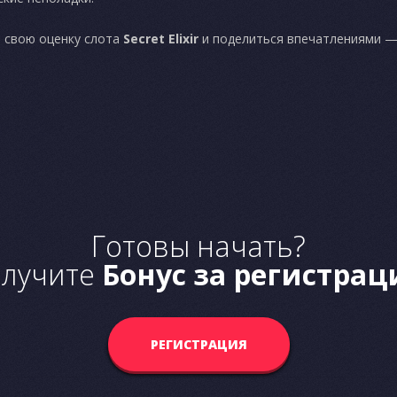
 свою оценку слота
Secret Elixir
и поделиться впечатлениями —
Готовы начать?
лучите
Бонус за регистра
РЕГИСТРАЦИЯ