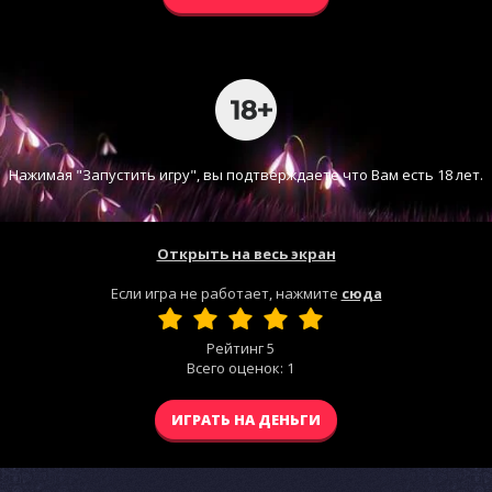
Нажимая "Запустить игру", вы подтверждаете что Вам есть 18 лет.
Открыть на весь экран
Если игра не работает, нажмите
сюда
Рейтинг
5
Всего оценок:
1
ИГРАТЬ НА ДЕНЬГИ