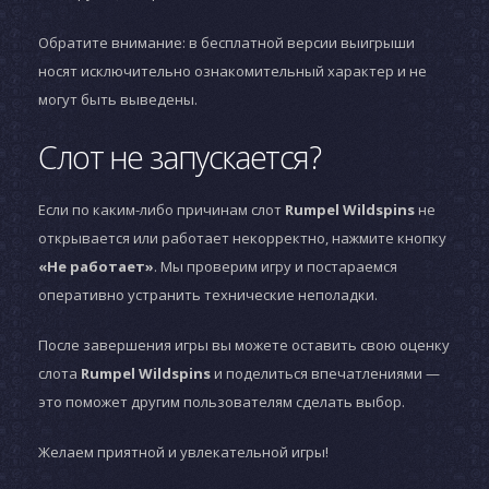
Обратите внимание: в бесплатной версии выигрыши
носят исключительно ознакомительный характер и не
могут быть выведены.
Слот не запускается?
Если по каким-либо причинам слот
Rumpel Wildspins
не
открывается или работает некорректно, нажмите кнопку
«Не работает»
. Мы проверим игру и постараемся
оперативно устранить технические неполадки.
После завершения игры вы можете оставить свою оценку
слота
Rumpel Wildspins
и поделиться впечатлениями —
это поможет другим пользователям сделать выбор.
Желаем приятной и увлекательной игры!