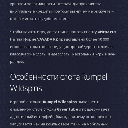
уровнем волатильности. Все раунды проходят на
виртуальные кредиты, поэтому вы ничем не рискуете и
можете играть в удобном темпе.
Чтобы начать игру, достаточно нажать кнопку
«Играть»
.
На платформе
VAVADA KZ
представлено более 10 000
игровых автоматов от ведущих провайдеров, включая
классические слоты, видеослоты, настольные игры и live-
раздел.
Особенности слота Rumpel
Wildspins
Игровой автомат
Rumpel Wildspins
выполнен в
фирменном стиле студии
Greentube
и поддерживает
адаптивный интерфейс, благодаря чему он корректно
запускается как на компьютере, так и на мобильных