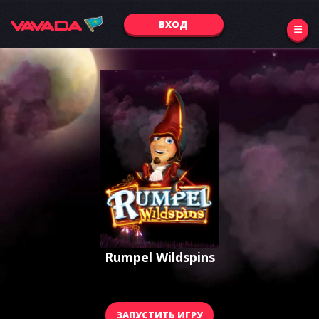
ВХОД
Rumpel Wildspins
ЗАПУСТИТЬ ИГРУ