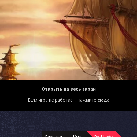
Н
Открыть на весь экран
Если игра не работает, нажмите
сюда
Главная
Игры
Red Lady