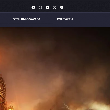
ОТЗЫВЫ О VAVADA
КОНТАКТЫ