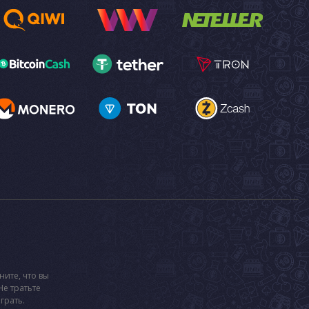
ите, что вы
Не тратьте
грать.