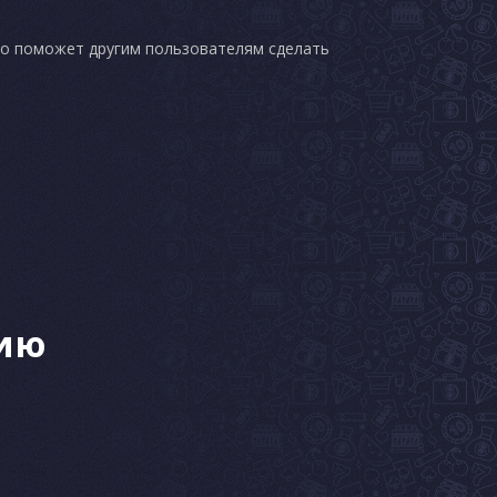
о поможет другим пользователям сделать
цию