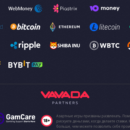
Азартные игры призваны развлекать. Помн
рискуете деньгами, когда делаете ставки. 
больше, чем можете позволить себе прои