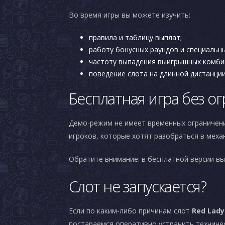
Во время игры вы можете изучить:
правила и таблицу выплат;
работу бонусных раундов и специальн
частоту выпадения выигрышных комби
поведение слота на длинной дистанции
Бесплатная игра без о
Демо-режим не имеет временных ограничен
игроков, которые хотят разобраться в меха
Обратите внимание: в бесплатной версии в
Слот не запускается?
Если по каким-либо причинам слот
Red Lady
постараемся оперативно устранить техничес