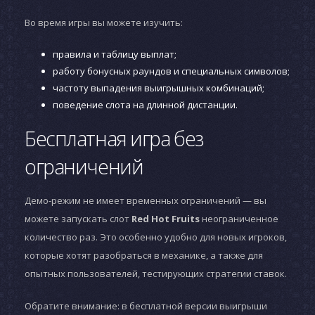
Во время игры вы можете изучить:
правила и таблицу выплат;
работу бонусных раундов и специальных символов;
частоту выпадения выигрышных комбинаций;
поведение слота на длинной дистанции.
Бесплатная игра без
ограничений
Демо-режим не имеет временных ограничений — вы
можете запускать слот
Red Hot Fruits
неограниченное
количество раз. Это особенно удобно для новых игроков,
которые хотят разобраться в механике, а также для
опытных пользователей, тестирующих стратегии ставок.
Обратите внимание: в бесплатной версии выигрыши