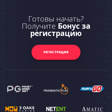
Готовы начать?
Получите
Бонус за
регистрацию
РЕГИСТРАЦИЯ